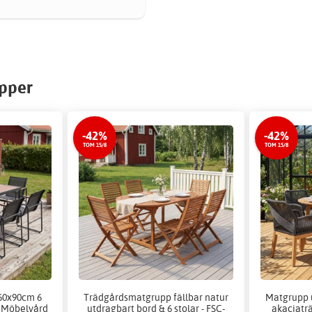
upper
-42%
-42%
TOM 15/8
TOM 15/8
60x90cm 6
Trädgårdsmatgrupp fällbar natur
Matgrupp u
 + Möbelvård
utdragbart bord & 6 stolar - FSC-
akaciaträ