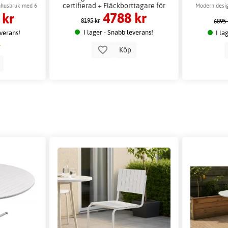
certifierad + Fläckborttagare för
Fläckbo
mhusbruk med 6
Modern desig
4788 kr
 kr
möbler
8195 kr
6895 
I lager - Snabb leverans!
everans!
I la
Köp
p