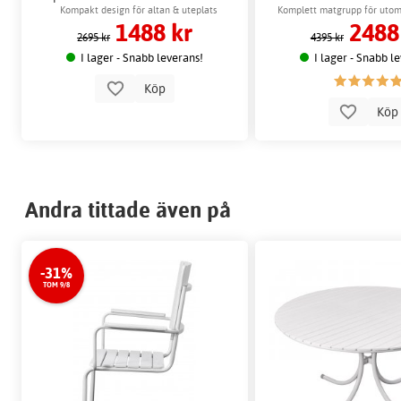
Kompakt design för altan & uteplats
Komplett matgrupp för uto
1488 kr
2488
stolar
2695 kr
4395 kr
I lager - Snabb leverans!
I lager - Snabb l
Köp
Kö
Andra tittade även på
-31%
TOM 9/8