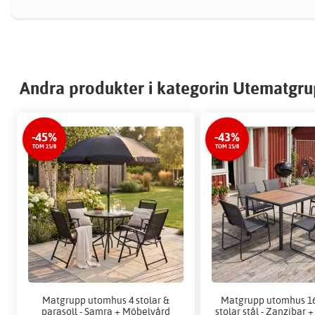
Andra produkter i kategorin Utematgr
-45%
-43%
TOM 15/8
TOM 15/8
Matgrupp utomhus 4 stolar &
Matgrupp utomhus 1
parasoll - Samra + Möbelvård
stolar stål - Zanzibar