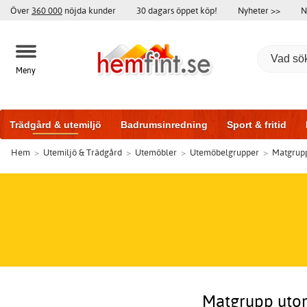
Över
360 000
nöjda kunder
30 dagars öppet köp!
Nyheter >>
N
Meny
Trädgård & utemiljö
Badrumsinredning
Sport & fritid
Hem
>
Utemiljö & Trädgård
>
Utemöbler
>
Utemöbelgrupper
>
Matgrupp
Badrumsmöbler
Träningsutrustning
Garageportar
Bi
Matgrupp utomh