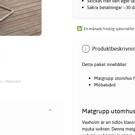
Skickas från vårt eget l
Säkra betalningar –30-da
En månads frivillig självriskfö
Produktbeskrivnin
Detta paket innehåller:
Matgrupp utomhus fjä
ad + Möbelvård
Möbelvård
Matgrupp utomhus f
Vaxholm är en tidlös klassik
mjuka svikten. Denna matg