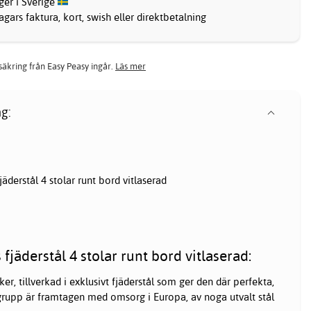
ager i Sverige
gars faktura, kort, swish eller direktbetalning
rsäkring från Easy Peasy ingår.
Läs mer
g:
derstål 4 stolar runt bord vitlaserad
jäderstål 4 stolar runt bord vitlaserad:
er, tillverkad i exklusivt fjäderstål som ger den där perfekta,
rupp är framtagen med omsorg i Europa, av noga utvalt stål