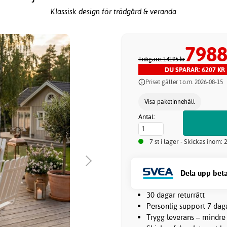
Klassisk design för trädgård & veranda
7988
Tidigare: 14195 kr
DU SPARAR: 6207 KR
Priset gäller t.o.m. 2026-08-15
Visa paketinnehåll
Antal:
7 st i lager - Skickas inom:
Dela upp beta
30 dagar returrätt
Personlig support 7 dag
Trygg leverans – mindre