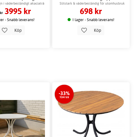
rttagare för möbler
n i väderbeständigt akaciaträ
Slitstark & väderbeständig för utomhusbruk
3995 kr
698 kr
kr
ger - Snabb leverans!
I lager - Snabb leverans!
Köp
Köp
-33%
TOM 9/8