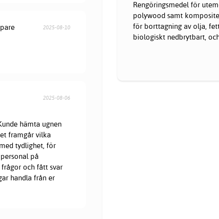
Rengöringsmedel för
utem
polywood samt kompositer. 
för borttagning av olja, f
öpare
2025-08-10
biologiskt nedbrytbart, oc
2025-08-06
. Kunde hämta ugnen
et framgår vilka
med tydlighet, för
 personal på
frågor och fått svar
gar handla från er