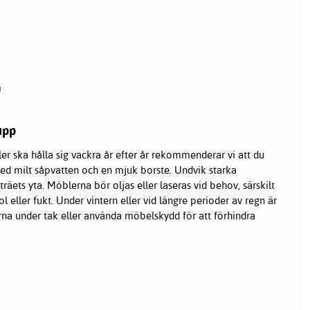
m
upp
r ska hålla sig vackra år efter år rekommenderar vi att du
d milt såpvatten och en mjuk borste. Undvik starka
äets yta. Möblerna bör oljas eller laseras vid behov, särskilt
l eller fukt. Under vintern eller vid längre perioder av regn är
rna under tak eller använda möbelskydd för att förhindra