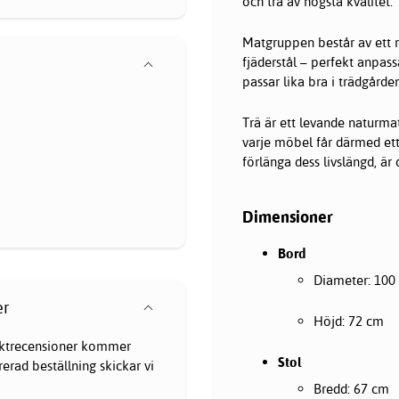
och trä av högsta kvalitet.
Matgruppen består av ett ru
fjäderstål – perfekt anpas
passar lika bra i trädgård
Trä är ett levande naturmat
varje möbel får därmed ett
förlänga dess livslängd, är
Dimensioner
Bord
Diameter: 100
er
Höjd: 72 cm
oduktrecensioner kommer
Stol
erad beställning skickar vi
Bredd: 67 cm