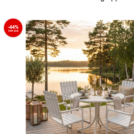
-44%
TOM 15/8