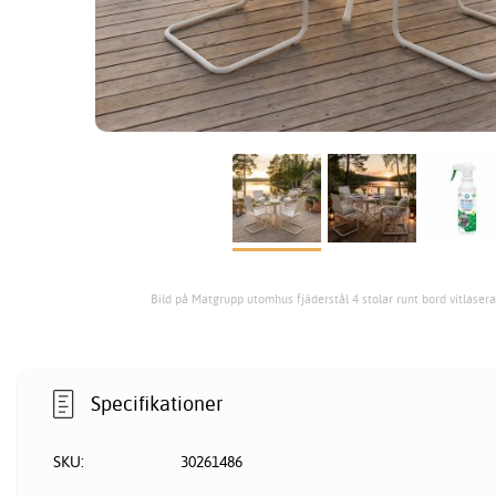
Bild på Matgrupp utomhus fjäderstål 4 stolar runt bord vitlaser
Specifikationer
SKU:
30261486