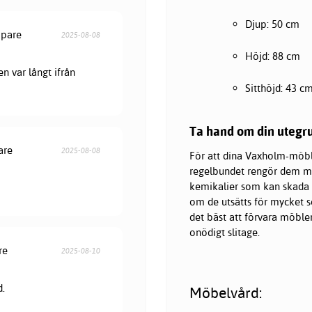
Djup: 50 cm
öpare
2025-08-08
Höjd: 88 cm
en var långt ifrån
Sitthöjd: 43 c
Ta hand om din utegr
are
2025-08-08
För att dina Vaxholm-möble
regelbundet rengör dem me
kemikalier som kan skada tr
om de utsätts för mycket so
det bäst att förvara möble
onödigt slitage.
re
2025-08-10
d.
Möbelvård: