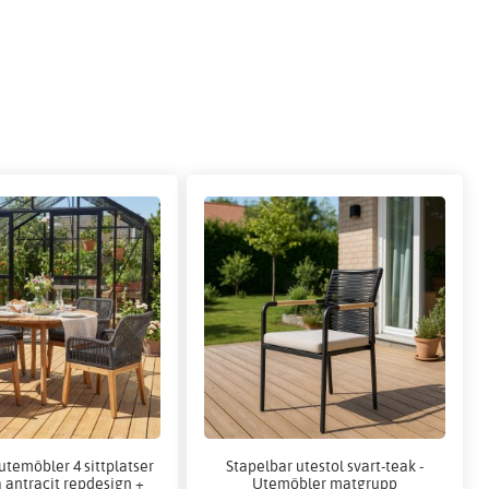
temöbler 4 sittplatser
Stapelbar utestol svart-teak -
 antracit repdesign +
Utemöbler matgrupp