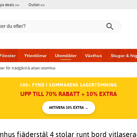
ya deals >>
Outlet >>
Fönster
Ytterdörrar
Utemöbler
Växthus
Stugor & fr
er för trädgård & altan utomhus
l & garage
Hus & bygg
Förvaring
Skjutdörrar
500+ FYND I SOMMARENS LAGERTÖMNING
UPP TILL 70% RABATT + 10% EXTRA
AKTIVERA 10% EXTRA →
us fjäderstål 4 stolar runt bord vitlase