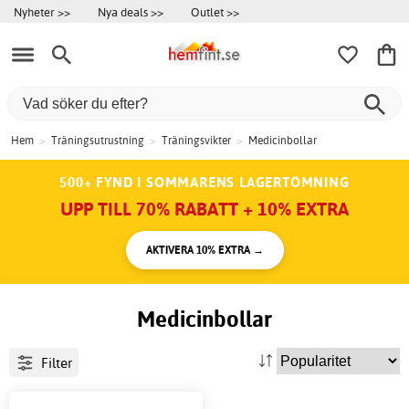
Nyheter >>
Nya deals >>
Outlet >>
Hem
>
Träningsutrustning
>
Träningsvikter
>
Medicinbollar
500+ FYND I SOMMARENS LAGERTÖMNING
UPP TILL 70% RABATT + 10% EXTRA
AKTIVERA 10% EXTRA →
Medicinbollar
Filter