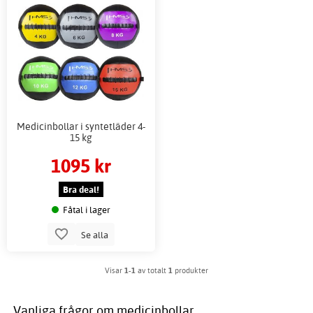
Medicinbollar i syntetläder 4-
15 kg
1095 kr
Bra deal!
Fåtal i lager
Se alla
Visar
1-1
av totalt
1
produkter
Vanliga frågor om medicinbollar