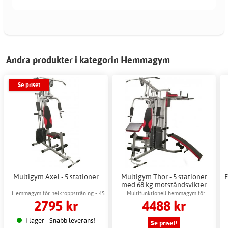
Andra produkter i kategorin Hemmagym
Se priset
Multigym Axel - 5 stationer
Multigym Thor - 5 stationer
F
med 68 kg motståndsvikter
Hemmagym för helkroppsträning - 45
Multifunktionell hemmagym för
2795 kr
4488 kr
kg motståndsvikter
helkroppsträning
I lager - Snabb leverans!
Se priset!