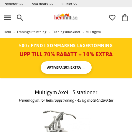
Nyheter >>
Nya deals >>
Outlet >>
Hem
>
Träningsutrustning
>
Träningsmaskiner
>
Multigym
500+ FYND I SOMMARENS LAGERTÖMNING
UPP TILL 70% RABATT + 10% EXTRA
AKTIVERA 10% EXTRA →
Multigym Axel - 5 stationer
Hemmagym för helkroppsträning - 45 kg motståndsvikter