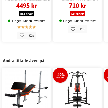
4495 kr
710 kr
delar
Bra deal!
Se priset!
I lager - Snabb leverans!
I lager - Snabb leverans!
Köp
Köp
Andra tittade även på
-40%
TOM 30/9