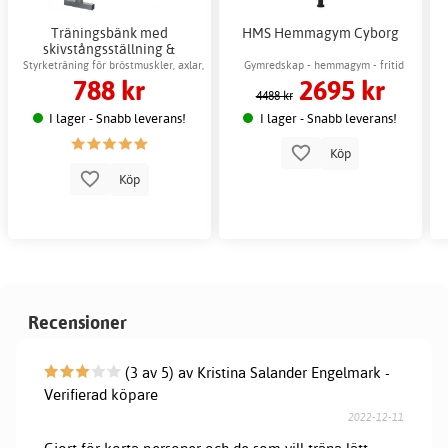
Träningsbänk med
HMS Hemmagym Cyborg
skivstångsställning &
hantelkudde
Styrketräning för bröstmuskler, axlar,
Gymredskap - hemmagym - fritid
788 kr
2695 kr
magen & armar
4488 kr
I lager - Snabb leverans!
I lager - Snabb leverans!
Köp
Köp
Recensioner
(3 av 5) av Kristina Salander Engelmark -
Verifierad köpare
2022-12-11