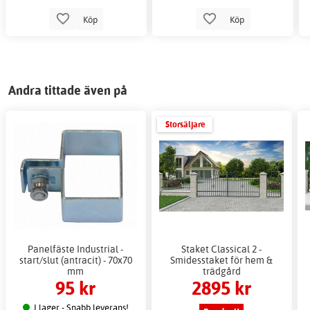
Köp
Köp
Andra tittade även på
Storsäljare
Panelfäste Industrial -
Staket Classical 2 -
start/slut (antracit) - 70x70
Smidesstaket för hem &
mm
trädgård
95 kr
2895 kr
I lager - Snabb leverans!