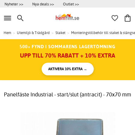
Nyheter >>
Nya deals >>
Outlet >>
Hem
>
Utemiljö & Trädgård
>
Staket
>
Monteringstillbehör till staket & stängse
500+ FYND I SOMMARENS LAGERTÖMNING
UPP TILL 70% RABATT + 10% EXTRA
AKTIVERA 10% EXTRA →
Panelfäste Industrial - start/slut (antracit) - 70x70 mm