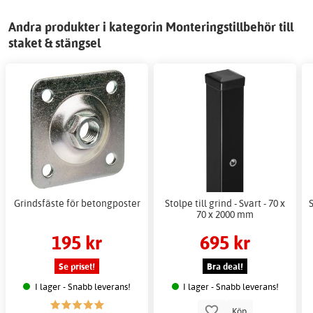
Andra produkter i kategorin Monteringstillbehör till
staket & stängsel
Grindsfäste för betongposter
Stolpe till grind - Svart - 70 x
70 x 2000 mm
195 kr
695 kr
Se priset!
Bra deal!
I lager - Snabb leverans!
I lager - Snabb leverans!
Köp