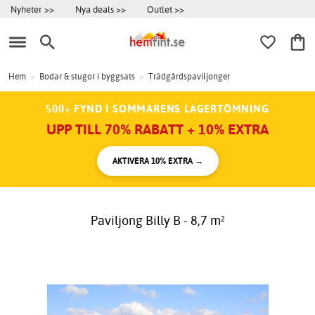
Nyheter >>
Nya deals >>
Outlet >>
Hem
>
Bodar & stugor i byggsats
>
Trädgårdspaviljonger
500+ FYND I SOMMARENS LAGERTÖMNING
UPP TILL 70% RABATT + 10% EXTRA
AKTIVERA 10% EXTRA →
Paviljong Billy B - 8,7 m²