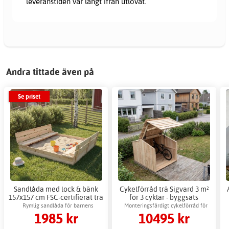
leveranstiden var långt ifrån utlovat.
Andra tittade även på
Se priset
Sandlåda med lock & bänk
Cykelförråd trä Sigvard 3 m²
157x157 cm FSC-certifierat trä
för 3 cyklar - byggsats
Rymlig sandlåda för barnens
Monteringsfärdigt cykelförråd för
1985 kr
10495 kr
utomhuslek
utomhusbruk