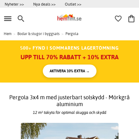
Nyheter >>
Nya deals >>
Outlet >>
Hem
>
Bodar & stugor i byggsats
>
Pergola
500+ FYND I SOMMARENS LAGERTÖMNING
UPP TILL 70% RABATT + 10% EXTRA
AKTIVERA 10% EXTRA →
Pergola 3x4 m med justerbart solskydd - Mörkgrå
aluminium
12 m² takyta för optimal skugga och skydd