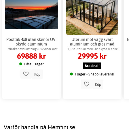
Pooltak 4x8 utan skenor UV-
Uterum mot vägg svart
E
skydd aluminium
aluminium och glas med
självmontage
skjutdörrar - 14 m²
Minskar avdunstning & skyddar mot
Ljust uterum med UV-skydd & enkel
69888 kr
29995 kr
UV-strålning
montering
Fåtal i lager
Bra deal!
I lager - Snabb leverans!
Köp
Köp
Varför handla på Hemfint.se