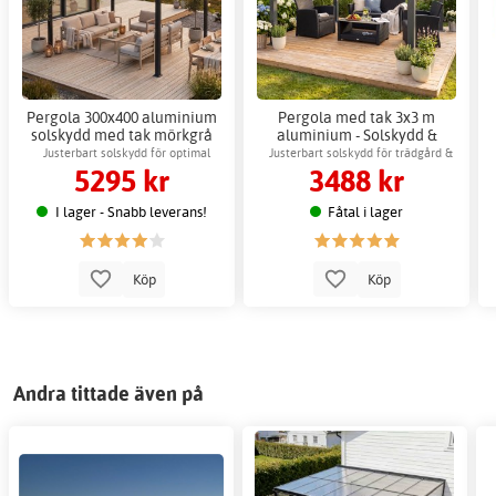
Pergola 300x400 aluminium
Pergola med tak 3x3 m
solskydd med tak mörkgrå
aluminium - Solskydd &
draganordning
Justerbart solskydd för optimal
Justerbart solskydd för trädgård &
5295 kr
3488 kr
skugga
altan
I lager - Snabb leverans!
Fåtal i lager
Köp
Köp
Andra tittade även på