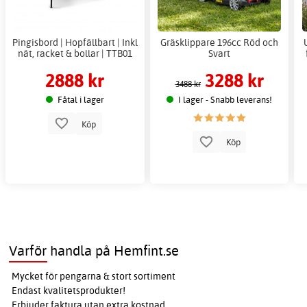
Pingisbord | Hopfällbart | Inkl
Gräsklippare 196cc Röd och
nät, racket & bollar | TTB01
Svart
2888 kr
3288 kr
3488 kr
Fåtal i lager
I lager - Snabb leverans!
Köp
Köp
Varför handla på Hemfint.se
Mycket för pengarna & stort sortiment
Endast kvalitetsprodukter!
Erbjuder faktura utan extra kostnad