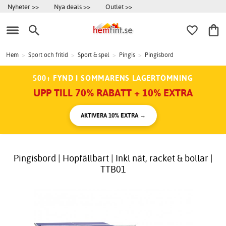
Nyheter >>
Nya deals >>
Outlet >>
Hem
>
Sport och fritid
>
Sport & spel
>
Pingis
>
Pingisbord
500+ FYND I SOMMARENS LAGERTÖMNING
UPP TILL 70% RABATT + 10% EXTRA
AKTIVERA 10% EXTRA →
Pingisbord | Hopfällbart | Inkl nät, racket & bollar |
TTB01