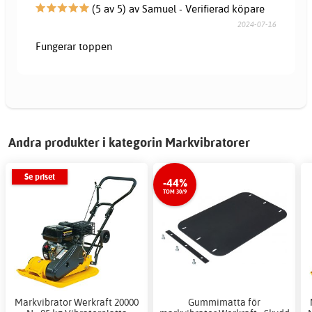
(5 av 5) av Samuel - Verifierad köpare
2024-07-16
Fungerar toppen
Andra produkter i kategorin Markvibratorer
Se priset
-44%
TOM 30/9
Markvibrator Werkraft 20000
Gummimatta för