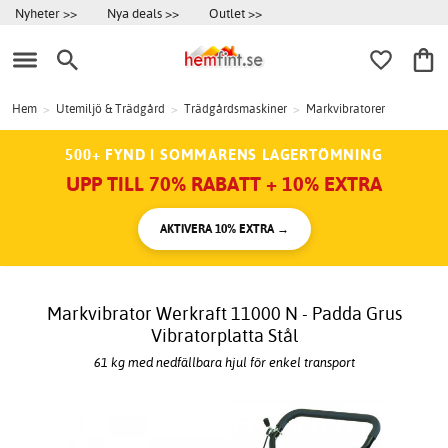
Nyheter >>
Nya deals >>
Outlet >>
Hem
>
Utemiljö & Trädgård
>
Trädgårdsmaskiner
>
Markvibratorer
500+ FYND I SOMMARENS LAGERTÖMNING
UPP TILL 70% RABATT + 10% EXTRA
AKTIVERA 10% EXTRA →
Markvibrator Werkraft 11000 N - Padda Grus
Vibratorplatta Stål
61 kg med nedfällbara hjul för enkel transport