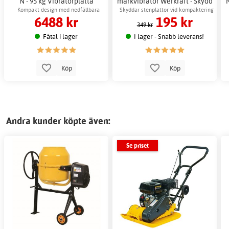
N - 95 kg Vibratorplatta
markvibrator Werkraft - Skydd
Padda Grus
för padda grus
Kompakt design med nedfällbara
Skyddar stenplattor vid kompaktering
6488 kr
195 kr
transporthjul
349 kr
Fåtal i lager
I lager - Snabb leverans!
Köp
Köp
Andra kunder köpte även:
Se priset