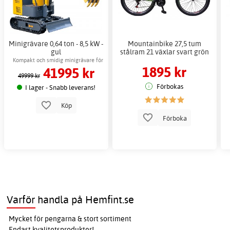
Minigrävare 0,64 ton - 8,5 kW -
Mountainbike 27,5 tum
gul
stålram 21 växlar svart grön
S
Kompakt och smidig minigrävare för
1895 kr
41995 kr
arbete i trånga utrymmen
49999 kr
Förbokas
I lager - Snabb leverans!
Köp
Förboka
Varför handla på Hemfint.se
Mycket för pengarna & stort sortiment
Endast kvalitetsprodukter!