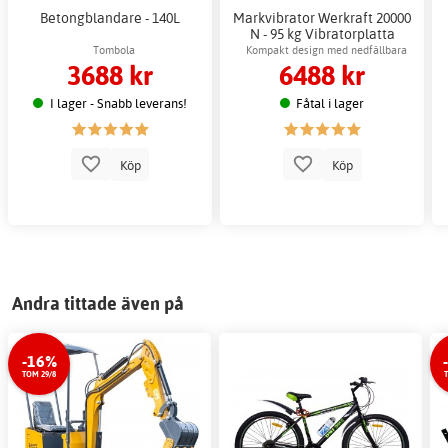
Betongblandare - 140L
Markvibrator Werkraft 20000
N - 95 kg Vibratorplatta
Padda Grus
Tombola
Kompakt design med nedfällbara
3688 kr
6488 kr
transporthjul
I lager - Snabb leverans!
Fåtal i lager
Köp
Köp
Andra tittade även på
-16%
TOM 29/8
T