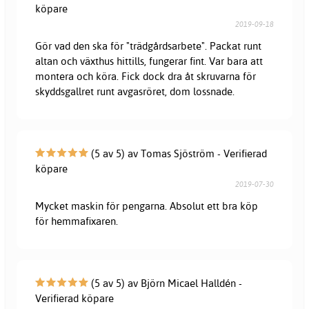
köpare
2019-09-18
Gör vad den ska för "trädgårdsarbete". Packat runt
altan och växthus hittills, fungerar fint. Var bara att
montera och köra. Fick dock dra åt skruvarna för
skyddsgallret runt avgasröret, dom lossnade.
(5 av 5) av Tomas Sjöström - Verifierad
köpare
2019-07-30
Mycket maskin för pengarna. Absolut ett bra köp
för hemmafixaren.
(5 av 5) av Björn Micael Halldén -
Verifierad köpare