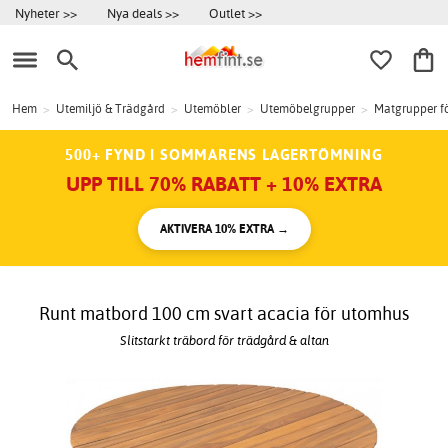
Nyheter >>
Nya deals >>
Outlet >>
Hem
>
Utemiljö & Trädgård
>
Utemöbler
>
Utemöbelgrupper
>
Matgrupper f
500+ FYND I SOMMARENS LAGERTÖMNING
UPP TILL 70% RABATT + 10% EXTRA
AKTIVERA 10% EXTRA →
Runt matbord 100 cm svart acacia för utomhus
Slitstarkt träbord för trädgård & altan