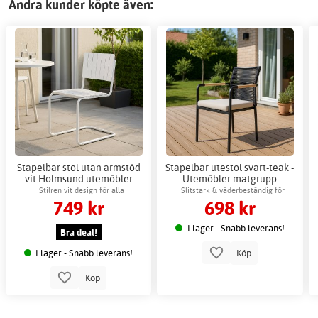
Andra kunder köpte även:
Stapelbar stol utan armstöd
Stapelbar utestol svart-teak -
vit Holmsund utemöbler
Utemöbler matgrupp
Stilren vit design för alla
Slitstark & väderbeständig för
749 kr
698 kr
utomhusmiljöer
utomhusbruk
I lager - Snabb leverans!
Bra deal!
I lager - Snabb leverans!
Köp
Köp