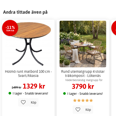
Andra tittade även på
-11%
TOM 9/8
Holmö runt matbord 100 cm -
Rund utematgrupp 4 stolar
Svart/Akasia
träkomposit - Lökenäs
Väderbeständig matgrupp för
1329 kr
3790 kr
uteplats & trädgård
1499 kr
I lager - Snabb leverans!
I lager - Snabb leverans!
Köp
Köp