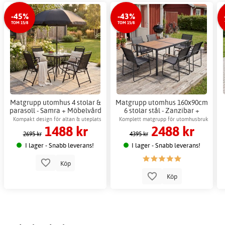
-45%
-43%
TOM 15/8
TOM 15/8
Matgrupp utomhus 4 stolar &
Matgrupp utomhus 160x90cm
parasoll - Samra + Möbelvård
6 stolar stål - Zanzibar +
Möbelvård
Kompakt design för altan & uteplats
Komplett matgrupp för utomhusbruk
1488 kr
2488 kr
med 6 stolar
2695 kr
4395 kr
I lager - Snabb leverans!
I lager - Snabb leverans!
Köp
Köp