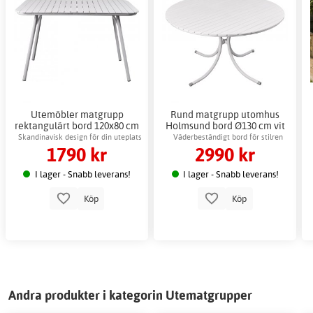
Utemöbler matgrupp
Rund matgrupp utomhus
rektangulärt bord 120x80 cm
Holmsund bord Ø130 cm vit
Vit - Holmsund
Skandinavisk design för din uteplats
Väderbeständigt bord för stilren
1790 kr
2990 kr
eller balkong
utomhusmiljö
I lager - Snabb leverans!
I lager - Snabb leverans!
Köp
Köp
Andra produkter i kategorin Utematgrupper