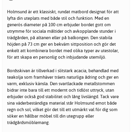
Holmsund är ett klassiskt, rundat matbord designat för att
lyfta din uteplats med både stil och funktion. Med en
generös diameter på 100 cm erbjuder bordet gott om
utrymme för sociala måltider och avkopplande stunder i
trädgården, på altanen eller på balkongen. Den stabila
höjden på 73 cm ger en bekväm sittposition och gör det
enkelt att kombinera bordet med olika typer av utestolar,
för att skapa en personlig och inbjudande utemiljö.
Bordsskivan är tillverkad i slitstark acacia, behandlad med
teakolja som framhäver träets naturliga ådring och ger en
varm, exklusiv känsla. Den svartlackade metallstommen
bidrar inte bara till ett modernt och tidlöst uttryck, utan
erbjuder också god stabilitet och lång livslängd. Tack vare
sina väderbeständiga material står Holmsund emot både
regn och sol, vilket gör det till ett utmärkt val för dig som
söker en hållbar möbel till din utegrupp eller
trädgårdsmöblemang.