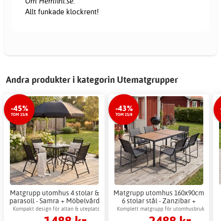
Om Hemfint.se:
Allt funkade klockrent!
Andra produkter i kategorin Utematgrupper
-45%
-43%
TOM 15/8
TOM 15/8
Matgrupp utomhus 4 stolar &
Matgrupp utomhus 160x90cm
parasoll - Samra + Möbelvård
6 stolar stål - Zanzibar +
Möbelvård
Kompakt design för altan & uteplats
Komplett matgrupp för utomhusbruk
1488 kr
2488 kr
med 6 stolar