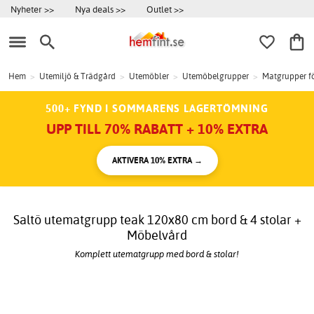
Nyheter >>
Nya deals >>
Outlet >>
Hem
>
Utemiljö & Trädgård
>
Utemöbler
>
Utemöbelgrupper
>
Matgrupper f
500+ FYND I SOMMARENS LAGERTÖMNING
UPP TILL 70% RABATT + 10% EXTRA
AKTIVERA 10% EXTRA →
Saltö utematgrupp teak 120x80 cm bord & 4 stolar +
Möbelvård
Komplett utematgrupp med bord & stolar!