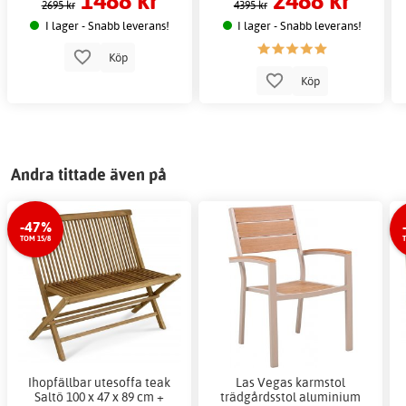
2695 kr
4395 kr
I lager - Snabb leverans!
I lager - Snabb leverans!
Köp
Köp
Andra tittade även på
-47%
TOM 15/8
Ihopfällbar utesoffa teak
Las Vegas karmstol
Saltö 100 x 47 x 89 cm +
trädgårdsstol aluminium