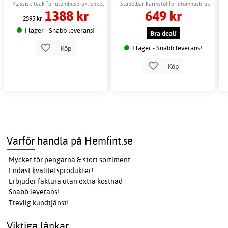
Möbelvård
beige ek
Klassisk teak för utomhusbruk, enkel
Stapelbar karmstol för utomhusbruk
1388 kr
649 kr
att fälla ihop
2595 kr
I lager - Snabb leverans!
Bra deal!
I lager - Snabb leverans!
Köp
Köp
Varför handla på Hemfint.se
Mycket för pengarna & stort sortiment
Endast kvalitetsprodukter!
Erbjuder faktura utan extra kostnad
Snabb leverans!
Trevlig kundtjänst!
Viktiga länkar