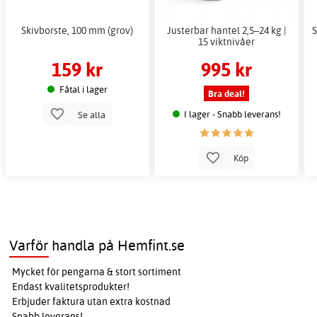
Skivborste, 100 mm (grov)
Justerbar hantel 2,5–24 kg |
S
15 viktnivåer
159 kr
995 kr
Fåtal i lager
Bra deal!
I lager - Snabb leverans!
Se alla
Köp
Varför handla på Hemfint.se
Mycket för pengarna & stort sortiment
Endast kvalitetsprodukter!
Erbjuder faktura utan extra kostnad
Snabb leverans!