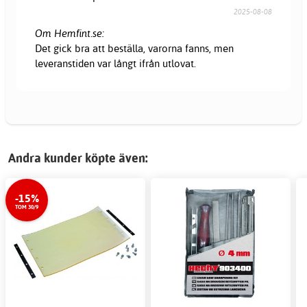
2025-08-08
Om Hemfint.se:
Det gick bra att beställa, varorna fanns, men
leveranstiden var långt ifrån utlovat.
Andra kunder köpte även:
-15%
TOM 30/9