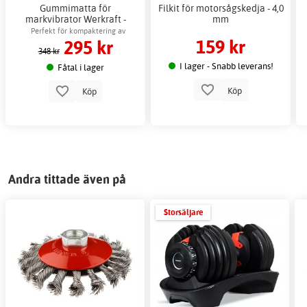
Gummimatta för
Filkit för motorsågskedja - 4,0
markvibrator Werkraft -
mm
Skyddar stenplattor effektivt
Perfekt för kompaktering av
159 kr
295 kr
stenplattor
348 kr
I lager - Snabb leverans!
Fåtal i lager
Köp
Köp
Andra tittade även på
Storsäljare