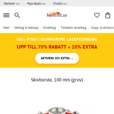
Nyheter >>
Nya deals >>
Outlet >>
Hem
>
Verktyg & redskap
>
Elverktyg
>
Tillbehör elverktyg
>
Kopp- & skivbors
500+ FYND I SOMMARENS LAGERTÖMNING
UPP TILL 70% RABATT + 10% EXTRA
AKTIVERA 10% EXTRA →
Skivborste, 100 mm (grov)