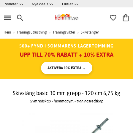
Nyheter >>
Nya deals >>
Outlet >>
Hem
>
Träningsutrustning
>
Träningsvikter
>
Skivstänger
500+ FYND I SOMMARENS LAGERTÖMNING
UPP TILL 70% RABATT + 10% EXTRA
AKTIVERA 10% EXTRA →
Skivstång basic 30 mm grepp - 120 cm 6,75 kg
Gymredskap - hemmagym - träningsredskap