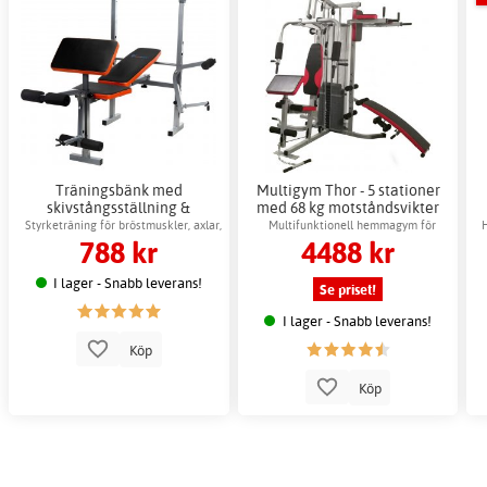
Träningsbänk med
Multigym Thor - 5 stationer
skivstångsställning &
med 68 kg motståndsvikter
hantelkudde
Styrketräning för bröstmuskler, axlar,
Multifunktionell hemmagym för
788 kr
4488 kr
magen & armar
helkroppsträning
I lager - Snabb leverans!
Se priset!
I lager - Snabb leverans!
Köp
Köp