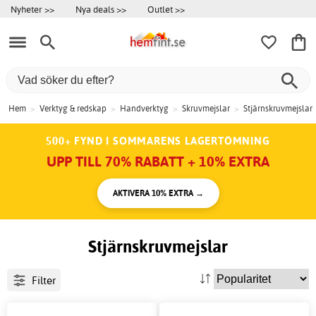
Nyheter >>
Nya deals >>
Outlet >>
Hem
>
Verktyg & redskap
>
Handverktyg
>
Skruvmejslar
>
Stjärnskruvmejslar
500+ FYND I SOMMARENS LAGERTÖMNING
UPP TILL 70% RABATT + 10% EXTRA
AKTIVERA 10% EXTRA →
Stjärnskruvmejslar
Filter