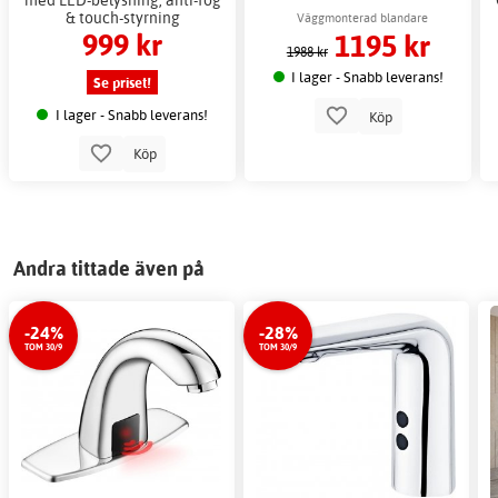
& touch-styrning
Väggmonterad blandare
999 kr
1195 kr
1988 kr
I lager - Snabb leverans!
Se priset!
I lager - Snabb leverans!
Köp
Köp
Andra tittade även på
-24%
-28%
TOM 30/9
TOM 30/9