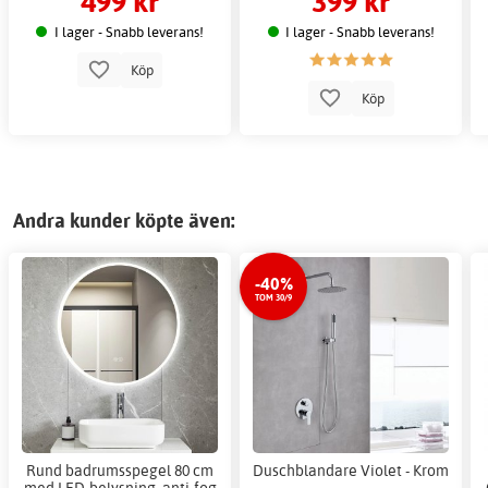
499 kr
399 kr
I lager - Snabb leverans!
I lager - Snabb leverans!
Köp
Köp
Andra kunder köpte även:
-40%
TOM 30/9
Rund badrumsspegel 80 cm
Duschblandare Violet - Krom
med LED-belysning, anti-fog