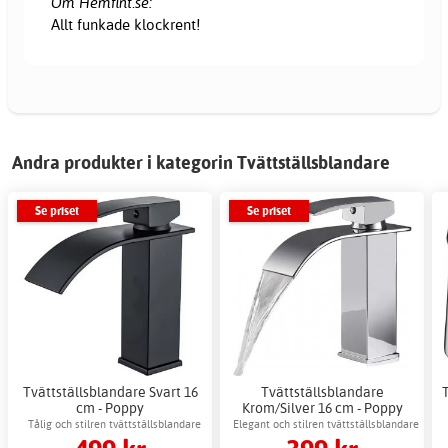
Om Hemfint.se:
Allt funkade klockrent!
Andra produkter i kategorin Tvättställsblandare
Se priset
Se priset
Tvättställsblandare Svart 16
Tvättställsblandare
cm - Poppy
Krom/Silver 16 cm - Poppy
Tålig och stilren tvättställsblandare
Elegant och stilren tvättställsblandare
lämplig för modern badrumsinredning