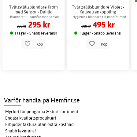
Tvättställsblandare Krom
Tvättställsblandare Violet -
med Sensor - Dahlia
Kallvattenkoppling
Blandare till handfat med sensor
Hygienisk blandare till handfat med
295 kr
495 kr
sensor
388 kr
688 kr
I lager - Snabb leverans!
I lager - Snabb leverans!
Köp
Köp
Varför handla på Hemfint.se
Mycket för pengarna & stort sortiment
Endast kvalitetsprodukter!
Erbjuder faktura utan extra kostnad
Snabb leverans!