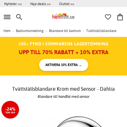
Nyheter >>
Nya deals >>
Outlet >>
Hem
>
Badrumsinredning
>
Blandare till badrum
>
Tvättställsblandare
500+ FYND I SOMMARENS LAGERTÖMNING
UPP TILL 70% RABATT + 10% EXTRA
AKTIVERA 10% EXTRA →
Tvättställsblandare Krom med Sensor - Dahlia
Blandare till handfat med sensor
-24%
TOM 30/9