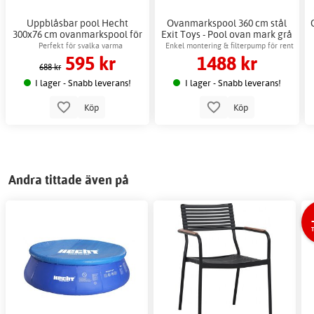
Uppblåsbar pool Hecht
Ovanmarkspool 360 cm stål
300x76 cm ovanmarkspool för
Exit Toys - Pool ovan mark grå
barn
Perfekt för svalka varma
Enkel montering & filterpump för rent
595 kr
1488 kr
sommardagar
vatten
688 kr
I lager - Snabb leverans!
I lager - Snabb leverans!
Köp
Köp
Andra tittade även på