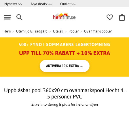
Nyheter >>
Nya deals >>
Outlet >>
Hem
>
Utemiljö & Trädgård
>
Utelek
>
Pooler
>
Ovanmarkspooler
500+ FYND I SOMMARENS LAGERTÖMNING
UPP TILL 70% RABATT + 10% EXTRA
AKTIVERA 10% EXTRA →
Uppblåsbar pool 360x90 cm ovanmarkspool Hecht 4-
5 personer PVC
Enkel montering & plats för hela familjen