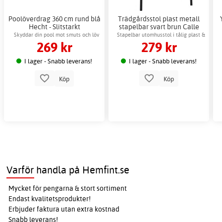
Poolöverdrag 360 cm rund blå
Trädgårdsstol plast metall
Hecht - Slitstarkt
stapelbar svart brun Calle
pooltillbehör
Skyddar din pool mot smuts och löv
Stapelbar utomhusstol i tålig plast &
269 kr
279 kr
effektivt
metall
I lager - Snabb leverans!
I lager - Snabb leverans!
Köp
Köp
Varför handla på Hemfint.se
Mycket för pengarna & stort sortiment
Endast kvalitetsprodukter!
Erbjuder faktura utan extra kostnad
Snabb leverans!