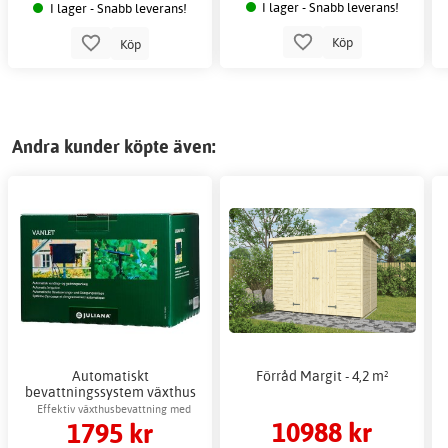
I lager - Snabb leverans!
I lager - Snabb leverans!
Köp
Köp
Andra kunder köpte även:
Automatiskt
Förråd Margit - 4,2 m²
bevattningssystem växthus
Juliana - Droppbevattning
Effektiv växthusbevattning med
10988 kr
1795 kr
gödningsfunktion