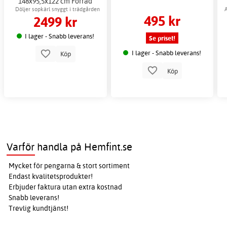
148x95,5x122 cm Förråd
byggsats
Döljer sopkärl snyggt i trädgården
A
495 kr
2499 kr
I lager - Snabb leverans!
Se priset!
I lager - Snabb leverans!
Köp
Köp
Varför handla på Hemfint.se
Mycket för pengarna & stort sortiment
Endast kvalitetsprodukter!
Erbjuder faktura utan extra kostnad
Snabb leverans!
Trevlig kundtjänst!