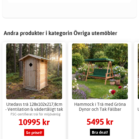
Andra produkter i kategorin Övriga utemöbler
Utedass trä 128x102x217,8cm
Hammock i Trä med Gröna
- Ventilation & vädertåligt tak
Dynor och Tak Fällbar
FSC-certifierat trä för miljövänlig
5495 kr
10995 kr
användning
Bra deal!
Se priset!