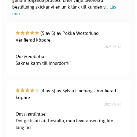
genom följande process: Efter varje levererad
beställning skickar vi en unik länk till kunden v
...
Läs
mer
(5 av 5) av Pekka Westerlund -
Verifierad köpare
2025-08-10
Om Hemfint.se:
Saknar karm till innerdörr!!!
(4 av 5) av Sylvia Lindberg - Verifierad
köpare
2025-08-10
Om Hemfint.se:
Det gick lätt att beställa, men leveransen tog lite
lång tid.