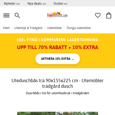
Nyheter >>
Nya deals >>
Outlet >>
Hem
>
Utemiljö & Trädgård
>
Utemöbler
>
Övriga utemöbler
500+ FYND I SOMMARENS LAGERTÖMNING
UPP TILL 70% RABATT + 10% EXTRA
AKTIVERA 10% EXTRA →
Uteduschbås trä 90x155x225 cm - Utemöbler
trädgård dusch
Duschbås i trä för utomhusbruk i trädgården