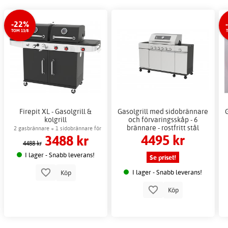
-22%
TOM 13/8
Firepit XL - Gasolgrill &
Gasolgrill med sidobrännare
kolgrill
och förvaringsskåp - 6
brännare - rostfritt stål
2 gasbrännare + 1 sidobrännare för
4495 kr
3488 kr
värmehållning
4488 kr
I lager - Snabb leverans!
Se priset!
I lager - Snabb leverans!
Köp
Köp