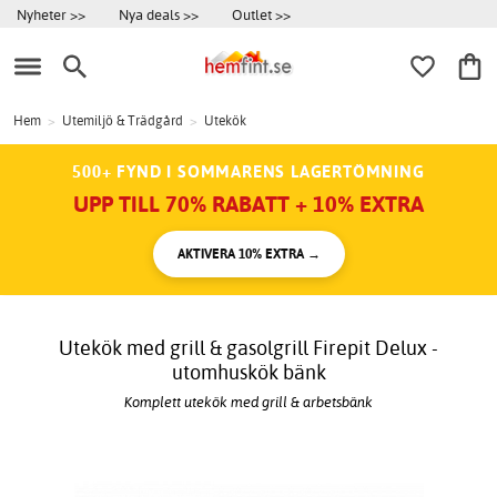
Nyheter >>
Nya deals >>
Outlet >>
Hem
>
Utemiljö & Trädgård
>
Utekök
500+ FYND I SOMMARENS LAGERTÖMNING
UPP TILL 70% RABATT + 10% EXTRA
AKTIVERA 10% EXTRA →
Utekök med grill & gasolgrill Firepit Delux -
utomhuskök bänk
Komplett utekök med grill & arbetsbänk