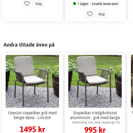
I lager - Snabb leverans!
Köp
Köp
Andra tittade även på
Utestol stapelbar grå med
Stapelbar trädgårdsstol
beige dyna - Lincoln
aluminium - grå med beige
dyna utomhus
Vädertålig stol med repdesign för
1495 kr
995 kr
uteplatsen