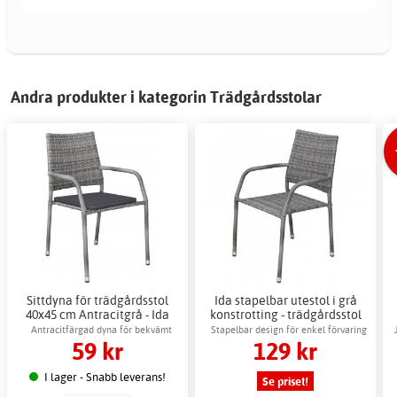
Andra produkter i kategorin Trädgårdsstolar
Sittdyna för trädgårdsstol
Ida stapelbar utestol i grå
40x45 cm Antracitgrå - Ida
konstrotting - trädgårdsstol
utomhus
Antracitfärgad dyna för bekvämt
Stapelbar design för enkel förvaring
59 kr
129 kr
utomhusbruk
utomhus
I lager - Snabb leverans!
Se priset!