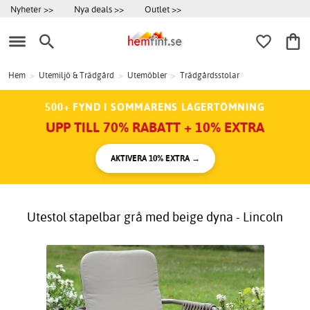
Nyheter >>
Nya deals >>
Outlet >>
Hem
>
Utemiljö & Trädgård
>
Utemöbler
>
Trädgårdsstolar
500+ FYND I SOMMARENS LAGERTÖMNING
UPP TILL 70% RABATT + 10% EXTRA
AKTIVERA 10% EXTRA →
Utestol stapelbar grå med beige dyna - Lincoln