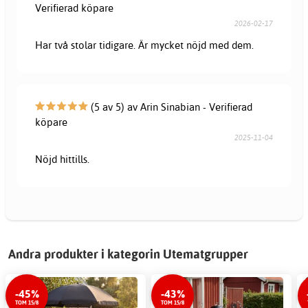
Verifierad köpare
2026-02-17
Har två stolar tidigare. Är mycket nöjd med dem.
(5 av 5) av Arin Sinabian - Verifierad
köpare
2025-11-04
Nöjd hittills.
Andra produkter i kategorin Utematgrupper
-45%
-43%
TOM 15/8
TOM 15/8