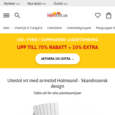
Nyheter >>
Nya deals >>
Outlet >>
Hem
>
Utemiljö & Trädgård
>
Utemöbler
>
Utemöbelgrupper
>
Matgrupper f
500+ FYND I SOMMARENS LAGERTÖMNING
UPP TILL 70% RABATT + 10% EXTRA
AKTIVERA 10% EXTRA →
Utestol vit med armstöd Holmsund - Skandinavisk
design
Tidlös stil för alla utomhusmiljöer