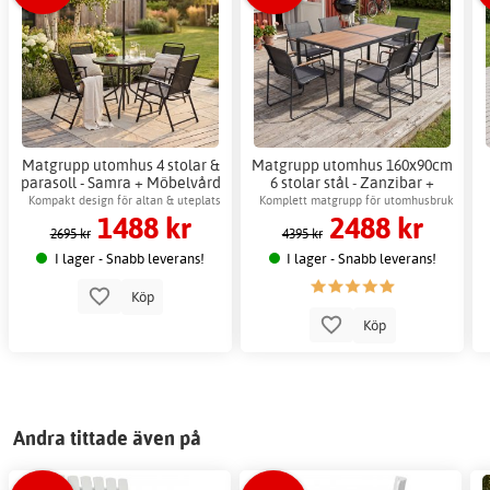
Matgrupp utomhus 4 stolar &
Matgrupp utomhus 160x90cm
parasoll - Samra + Möbelvård
6 stolar stål - Zanzibar +
Möbelvård
Kompakt design för altan & uteplats
Komplett matgrupp för utomhusbruk
1488 kr
2488 kr
med 6 stolar
2695 kr
4395 kr
I lager - Snabb leverans!
I lager - Snabb leverans!
Köp
Köp
Andra tittade även på