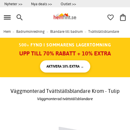
Nyheter >>
Nya deals >>
Outlet >>
Hem
>
Badrumsinredning
>
Blandare till badrum
>
Tvättställsblandare
500+ FYND I SOMMARENS LAGERTÖMNING
UPP TILL 70% RABATT + 10% EXTRA
AKTIVERA 10% EXTRA →
Väggmonterad Tvättställsblandare Krom - Tulip
Väggmonterad tvättställsblandare