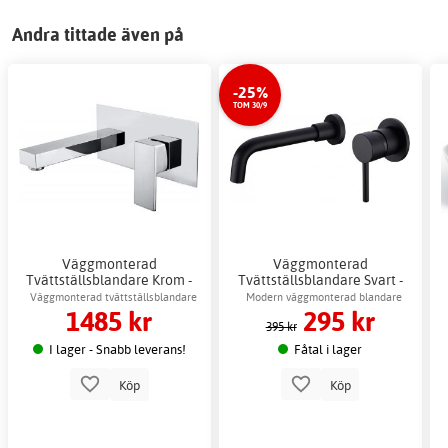
Andra tittade även på
-25%
TOM 30/9
Väggmonterad
Väggmonterad
Tvättställsblandare Krom -
Tvättställsblandare Svart -
Tulip
Oxalis
Väggmonterad tvättställsblandare
Modern väggmonterad blandare
1485 kr
295 kr
395 kr
I lager - Snabb leverans!
Fåtal i lager
Köp
Köp