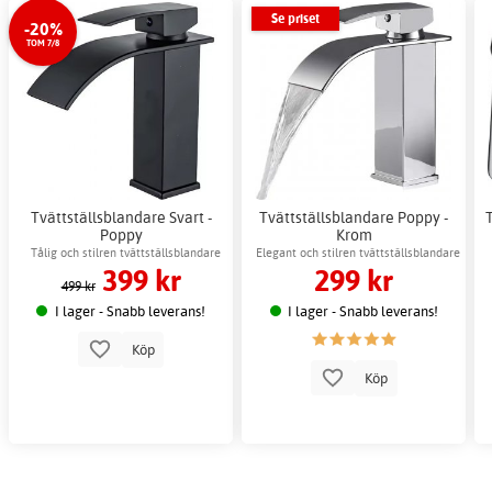
Se priset
-20%
TOM 7/8
Tvättställsblandare Svart -
Tvättställsblandare Poppy -
Poppy
Krom
Tålig och stilren tvättställsblandare
Elegant och stilren tvättställsblandare
399 kr
299 kr
lämplig för modern badrumsinredning
499 kr
I lager - Snabb leverans!
I lager - Snabb leverans!
Köp
Köp