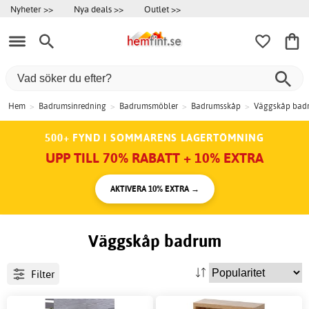
Nyheter >>
Nya deals >>
Outlet >>
Hem
>
Badrumsinredning
>
Badrumsmöbler
>
Badrumsskåp
>
Väggskåp bad
500+ FYND I SOMMARENS LAGERTÖMNING
UPP TILL 70% RABATT + 10% EXTRA
AKTIVERA 10% EXTRA →
Väggskåp badrum
Filter