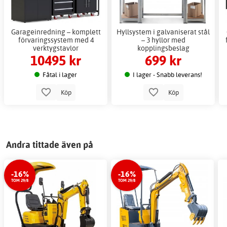
Garageinredning – komplett
Hyllsystem i galvaniserat stål
förvaringssystem med 4
– 3 hyllor med
verktygstavlor
kopplingsbeslag
10495 kr
699 kr
Fåtal i lager
I lager - Snabb leverans!
Köp
Köp
Andra tittade även på
-16%
-16%
TOM 29/8
TOM 29/8