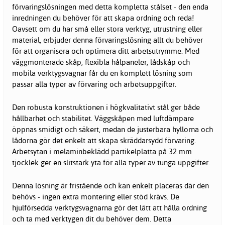
förvaringslösningen med detta kompletta stålset - den enda
inredningen du behöver för att skapa ordning och reda!
Oavsett om du har små eller stora verktyg, utrustning eller
material, erbjuder denna förvaringslösning allt du behöver
för att organisera och optimera ditt arbetsutrymme. Med
väggmonterade skåp, flexibla hålpaneler, lådskåp och
mobila verktygsvagnar får du en komplett lösning som
passar alla typer av förvaring och arbetsuppgifter.
Den robusta konstruktionen i högkvalitativt stål ger både
hållbarhet och stabilitet. Väggskåpen med luftdämpare
öppnas smidigt och säkert, medan de justerbara hyllorna och
lådorna gör det enkelt att skapa skräddarsydd förvaring.
Arbetsytan i melaminbeklädd partikelplatta på 32 mm
tjocklek ger en slitstark yta för alla typer av tunga uppgifter.
Denna lösning är fristående och kan enkelt placeras där den
behövs - ingen extra montering eller stöd krävs. De
hjulförsedda verktygsvagnarna gör det lätt att hålla ordning
och ta med verktygen dit du behöver dem. Detta