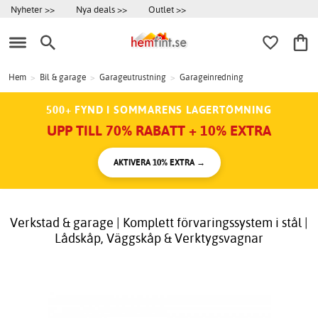
Nyheter >>
Nya deals >>
Outlet >>
Hem
>
Bil & garage
>
Garageutrustning
>
Garageinredning
500+ FYND I SOMMARENS LAGERTÖMNING
UPP TILL 70% RABATT + 10% EXTRA
AKTIVERA 10% EXTRA →
Verkstad & garage | Komplett förvaringssystem i stål |
Lådskåp, Väggskåp & Verktygsvagnar