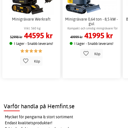
Minigrävare Werkraft
Minigrävare 0,64 ton - 8,5 kW -
B
gul
Vikt: 560 kg
Kompakt och smidig minigrävare för
44595 kr
41995 kr
arbete i trånga utrymmen
52998 kr
49999 kr
I lager - Snabb leverans!
I lager - Snabb leverans!
Köp
Köp
Varför handla på Hemfint.se
Mycket för pengarna & stort sortiment
Endast kvalitetsprodukter!