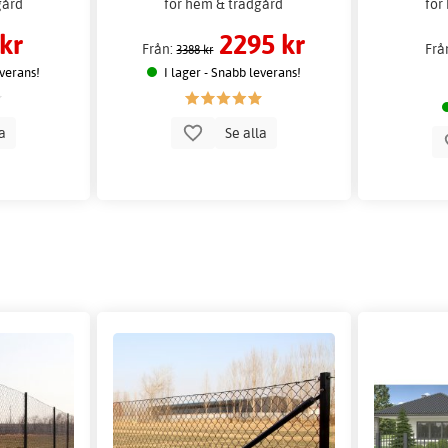
gård
för hem & trädgård
för
kr
2295 kr
Från:
Frå
3388 kr
everans!
I lager - Snabb leverans!
la
Se alla