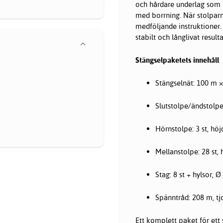
och hårdare underlag som b
med borrning. När stolparn
medföljande instruktioner.
stabilt och långlivat resulta
Stängselpaketets innehåll
Stängselnät: 100 m 
Slutstolpe/ändstolpe
Hörnstolpe: 3 st, hö
Mellanstolpe: 28 st,
Stag: 8 st + hylsor
Spänntråd: 208 m, t
Ett komplett paket för ett