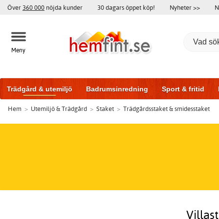
Över
360 000
nöjda kunder
30 dagars öppet köp!
Nyheter >>
N
Meny
Trädgård & utemiljö
Badrumsinredning
Sport & fritid
Hem
>
Utemiljö & Trädgård
>
Staket
>
Trädgårdsstaket & smidesstaket
Badrumsmöbler
Träningsutrustning
Garageportar
Bi
Villas