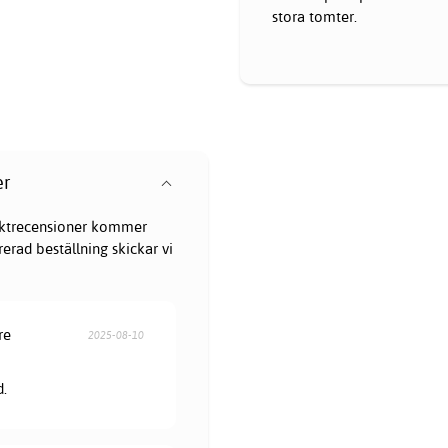
stora tomter.
er
oduktrecensioner kommer
erad beställning skickar vi
re
2025-08-10
d.