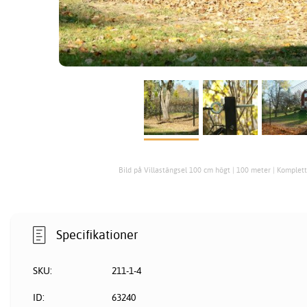
Bild på Villastängsel 100 cm högt | 100 meter | Komplet
Specifikationer
SKU:
211-1-4
ID:
63240