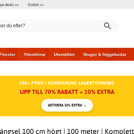
ya deals >>
Outlet >>
Fönster
Ytterdörrar
Utemöbler
Stugor & friggebodar
l & garage
Hus & bygg
Förvaring
Skjutdörrar
500+ FYND I SOMMARENS LAGERTÖMNING
UPP TILL 70% RABATT + 10% EXTRA
AKTIVERA 10% EXTRA →
tängsel 100 cm högt | 100 meter | Komplet