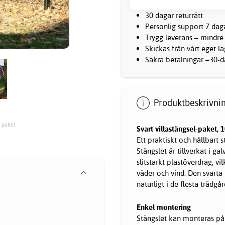
30 dagar returrätt
Personlig support 7 dag
Trygg leverans – mindre
Skickas från vårt eget l
Säkra betalningar –30-da
Produktbeskrivnin
t paket
Svart villastängsel-paket, 
Ett praktiskt och hållbart s
Stängslet är tillverkat i g
slitstarkt plastöverdrag, v
väder och vind. Den svarta f
naturligt i de flesta träd
Enkel montering
Stängslet kan monteras på