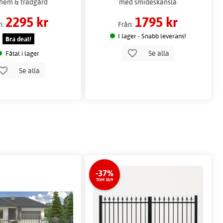
 hem & trädgård
med smideskänsla
2295 kr
1795 kr
n:
Från:
I lager - Snabb leverans!
Bra deal!
Se alla
Fåtal i lager
Se alla
-37%
TOM 30/9