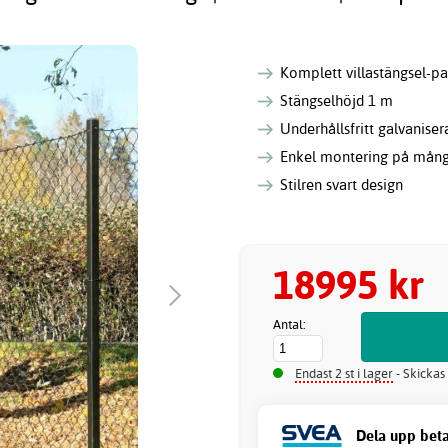
Komplett villastängsel-p
Stängselhöjd 1 m
Underhållsfritt galvaniser
Enkel montering på mång
Stilren svart design
18995 kr
Antal:
Endast 2 st i lager
- Skickas
Dela upp beta