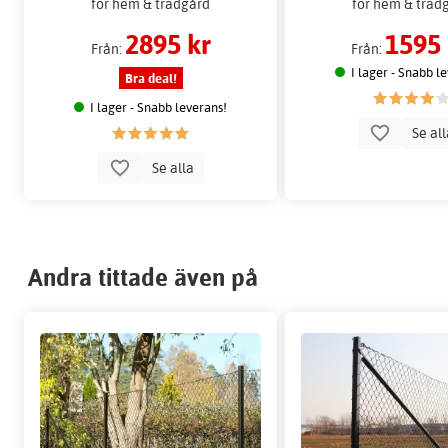
för hem & trädgård
för hem & träd
2895 kr
1595 
Från:
Från:
I lager - Snabb l
Bra deal!
I lager - Snabb leverans!
Se al
Se alla
Andra tittade även på