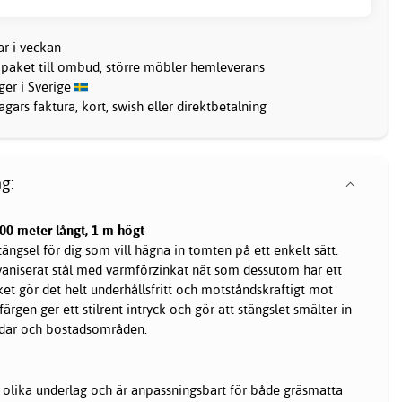
ar i veckan
 paket till ombud, större möbler hemleverans
ager i Sverige
gars faktura, kort, swish eller direktbetalning
g:
100 meter långt, 1 m högt
tängsel för dig som vill hägna in tomten på ett enkelt sätt.
alvaniserat stål med varmförzinkat nät som dessutom har ett
ilket gör det helt underhållsfritt och motståndskraftigt mot
ärgen ger ett stilrent intryck och gör att stängslet smälter in
gårdar och bostadsområden.
 olika underlag och är anpassningsbart för både gräsmatta