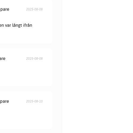
öpare
2025-08-08
en var långt ifrån
are
2025-08-08
öpare
2025-08-10