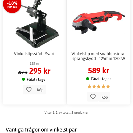
-18%
TOM 30/9
Vinkelslipsstöd - Svart
Vinkelslip med snabbjusterat
sprängskydd - 125mm 1200W
125 mm
589 kr
295 kr
359 kr
Fåtal i lager
Fåtal i lager
Köp
Köp
Visar
1-2
av totalt
2
produkter
Vanliga frågor om vinkelslipar