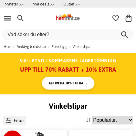
Nyheter >>
Nya deals >>
Outlet >>
Hem
>
Verktyg & redskap
>
Elverktyg
>
Vinkelslipar
500+ FYND I SOMMARENS LAGERTÖMNING
UPP TILL 70% RABATT + 10% EXTRA
AKTIVERA 10% EXTRA →
Vinkelslipar
Filter