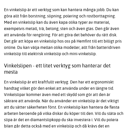
En vinkelslip är ett verktyg som kan hantera många jobb. Du kan
göra allt från borstning, slipning, polering och rostborttagning.
Med en vinkelslip kan du även kapa olika typer av material,
exempelvis metall, trä, betong, sten och även glas. Den går även
att använda för rengöring. För att göra det behöver du rätt disk.
Det går att köpa en vinkelslip hos oss på Hemfint till ett billigt pris
online. Du kan välja mellan olika modeller, allt från batteridriven
vinkelslip till elektrisk vinkelslip och mini-vinkelslip.
Vinkelslipen - ett litet verktyg som hanterar det
mesta
En vinkelslip är ett kraftfullt verktyg. Den har ett ergonomiskt
handtag vilket gör den enkel att använda under en längre tid.
Vinkelslipar kommer även med ett skydd som gör att den är
säkrare att använda. När du använder en vinkelslip är det viktigt
att du sätter säkerheten först. En vinkelslip kan hantera de flesta
arbeten beroende på vilka diskar du köper till den. Vill du släta och
slipa är det en diamantslipkopp du ska investera i. Vill du polera
bilen går detta också med en vinkelslip och då krävs det en