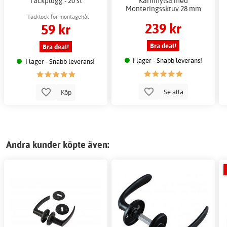
Täckplugg - 20 st
Karmhylsa med
Monteringsskruv 28 mm
Täcklock för montagehål
239 kr
59 kr
Bra deal!
Bra deal!
I lager - Snabb leverans!
I lager - Snabb leverans!
Se alla
Köp
Andra kunder köpte även: