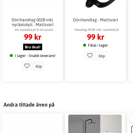
Dörrhandtag 002B inkl.
Dörrhandtag - Mattsvart
nyckelskylt - Mattsvart
Ink nyckelskylt & skruvsats
Handtag 003B inkl. nyckelskylt
99 kr
99 kr
Fåtal i lager
Bra deal!
I lager - Snabb leverans!
Köp
Köp
Andra tittade även på