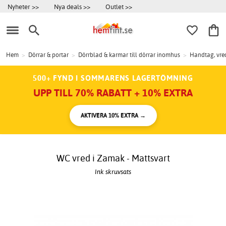
Nyheter >>
Nya deals >>
Outlet >>
Hem
>
Dörrar & portar
>
Dörrblad & karmar till dörrar inomhus
>
Handtag, vred
500+ FYND I SOMMARENS LAGERTÖMNING
UPP TILL 70% RABATT + 10% EXTRA
AKTIVERA 10% EXTRA →
WC vred i Zamak - Mattsvart
Ink skruvsats