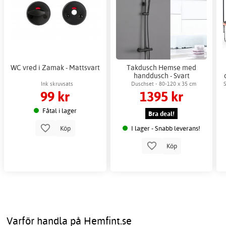
WC vred i Zamak - Mattsvart
Takdusch Hemse med
handdusch - Svart
Ink skruvsats
Duschset - 80-120 x 35 cm
99 kr
1395 kr
Fåtal i lager
Bra deal!
I lager - Snabb leverans!
Köp
Köp
Varför handla på Hemfint.se