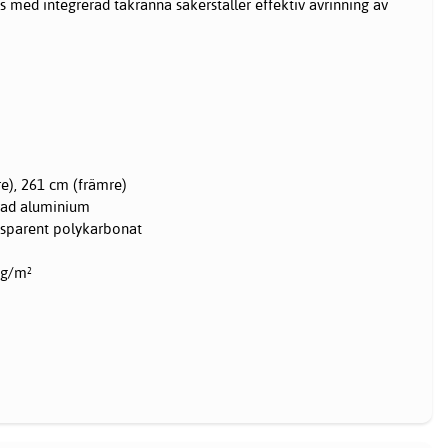
 med integrerad takränna säkerställer effektiv avrinning av
e), 261 cm (främre)
erad aluminium
sparent polykarbonat
kg/m²