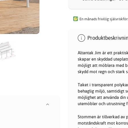
En månads frivillig självriskfö
Produktbeskrivnin
Altantak Jim är ett praktisk
skapar en skyddad uteplat
möjligt att möblera med bå
skydd mot regn och stark s
Taket i transparent polykar
behaglig miljö, samtidigt 
möjlighet att använda din 
utemöbler och utrustning 
Stommen är tillverkad av p
motståndskraft mot korrosi