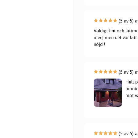
(5 av 5) a
Väldigt fint och lättm
med, men det var lätt 
nöjd !
(5 av 5) a
Helt p
monte
mot vä
(5 av 5) 