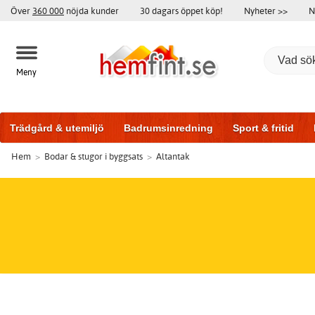
Över
360 000
nöjda kunder
30 dagars öppet köp!
Nyheter >>
N
Meny
Trädgård & utemiljö
Badrumsinredning
Sport & fritid
Hem
>
Bodar & stugor i byggsats
>
Altantak
Badrumsmöbler
Träningsutrustning
Garageportar
Bi