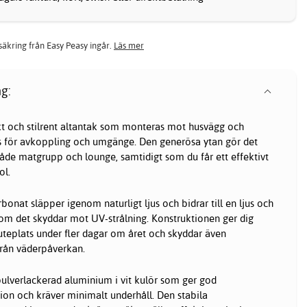
rsäkring från Easy Peasy ingår.
Läs mer
g:
t och stilrent
altantak
som monteras mot husvägg och
s för avkoppling och umgänge. Den generösa ytan gör det
de matgrupp och lounge, samtidigt som du får ett effektivt
ol.
bonat släpper igenom naturligt ljus och bidrar till en ljus och
som det skyddar mot UV-strålning. Konstruktionen ger dig
uteplats under fler dagar om året och skyddar även
från väderpåverkan.
ulverlackerad aluminium i vit kulör som ger god
on och kräver minimalt underhåll. Den stabila