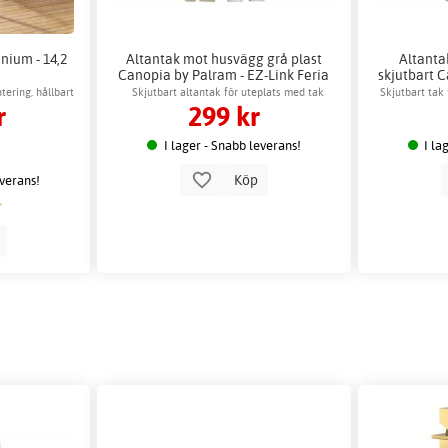
nium - 14,2
Altantak mot husvägg grå plast
Altanta
Canopia by Palram - EZ-Link Feria
skjutbart 
ering, hållbart
Skjutbart altantak för uteplats med tak
Skjutbart tak 
r
299 kr
I lager - Snabb leverans!
I la
Köp
everans!
p