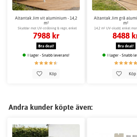
Altantak Jim vit aluminium - 14,2
Altantak Jim grå alumi
m²
m²
Skyddar mot UV-strålning & regn, enkel
14,2 m² UV-skydd, enkel mont
7988 kr
8488 k
montering
Bra deal!
Bra deal!
I lager - Snabb leverans!
I lager - Snabb l
Köp
Kö
Andra kunder köpte även: