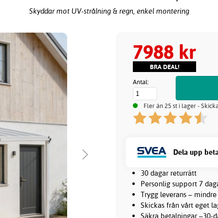
Skyddar mot UV-strålning & regn, enkel montering
7988 kr
BRA DEAL!
Antal:
Fler än 25 st i lager - Skic
Dela upp beta
30 dagar returrätt
Personlig support 7 dag
Trygg leverans – mindre
Skickas från vårt eget l
Säkra betalningar –30-da