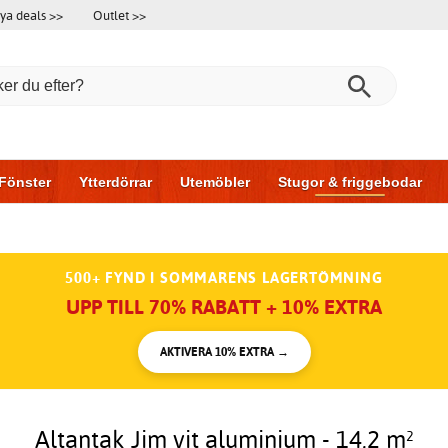
ya deals >>
Outlet >>
Fönster
Ytterdörrar
Utemöbler
Stugor & friggebodar
l & garage
Hus & bygg
Förvaring
Skjutdörrar
500+ FYND I SOMMARENS LAGERTÖMNING
UPP TILL 70% RABATT + 10% EXTRA
AKTIVERA 10% EXTRA →
Altantak Jim vit aluminium - 14,2 m²