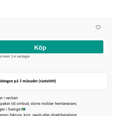
kas inom: 2-6 vardagar
lningen på 3 månader (räntefritt)
ar i veckan
 paket till ombud, större möbler hemleverans
ager i Sverige
gars faktura, kort, swish eller direktbetalning