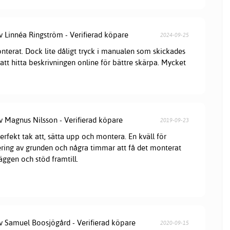
v Linnéa Ringström - Verifierad köpare
2024-09-25
onterat. Dock lite dåligt tryck i manualen som skickades
att hitta beskrivningen online för bättre skärpa. Mycket
v Magnus Nilsson - Verifierad köpare
2019-09-23
erfekt tak att, sätta upp och montera. En kväll för
ring av grunden och några timmar att få det monterat
ggen och stöd framtill.
av Samuel Boosjögård - Verifierad köpare
2020-09-15