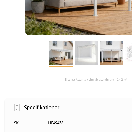
Bild på Altantak Jim vit aluminium - 14,2 m²
Specifikationer
SKU:
HF49478