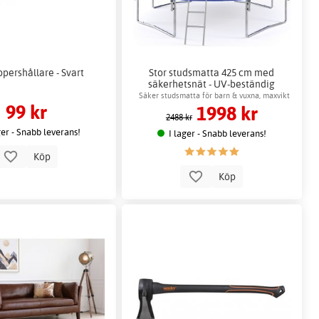
pershållare - Svart
Stor studsmatta 425 cm med
säkerhetsnät - UV-beständig
Säker studsmatta för barn & vuxna, maxvikt
99 kr
1998 kr
150 kg
2488 kr
ger - Snabb leverans!
I lager - Snabb leverans!
Köp
Köp