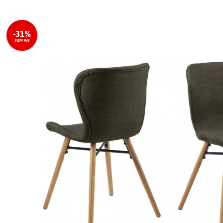
-31%
TOM 9/8