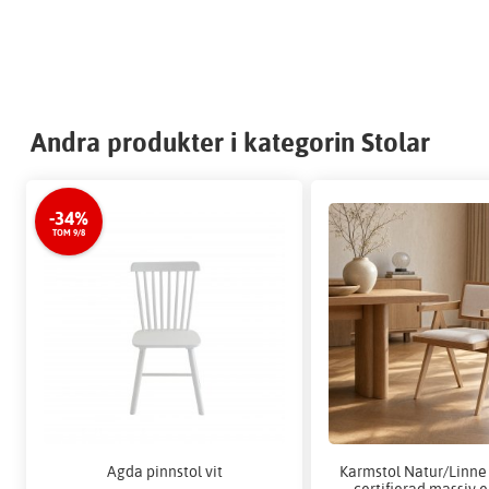
Andra produkter i kategorin Stolar
-34%
TOM 9/8
Agda pinnstol vit
Karmstol Natur/Linne
certifierad massiv e