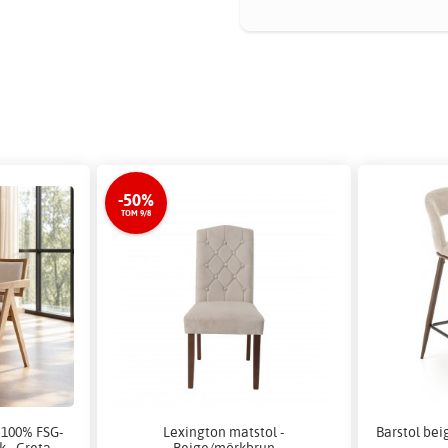
-50%
TOM 9/8
 100% FSG-
Lexington matstol -
Barstol bei
k - Greta
Beige/mörkbrun