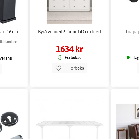
art 16 cm -
Byrå vit med 6 lådor 143 cm bred
Toapap
ällsblandare
1634 kr
Förbokas
I la
everans!
Förboka
p