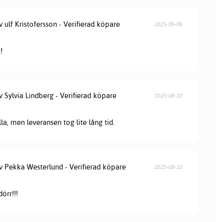
v ulf Kristofersson - Verifierad köpare
2025-08-08
!
v Sylvia Lindberg - Verifierad köpare
2025-08-10
lla, men leveransen tog lite lång tid.
av Pekka Westerlund - Verifierad köpare
2025-08-10
örr!!!