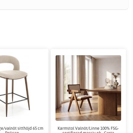
ge/valnöt sitthöjd 65 cm
Karmstol Valnöt/Linne 100% FSG-
- Pelican
certifierad massiv ek - Greta