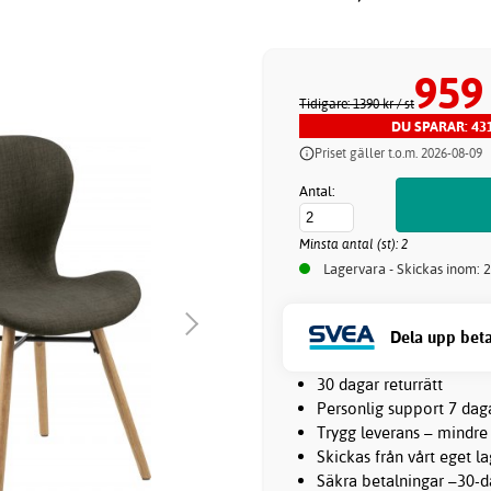
959
Tidigare: 1390 kr
/ st
DU SPARAR: 43
Priset gäller t.o.m. 2026-08-09
Antal:
Minsta antal (st): 2
Lagervara - Skickas inom: 
Dela upp beta
30 dagar returrätt
Personlig support 7 dag
Trygg leverans – mindre
Skickas från vårt eget l
Säkra betalningar –30-da