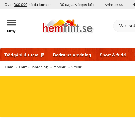
Över
360 000
nöjda kunder
30 dagars öppet köp!
Nyheter >>
N
Meny
Trädgård & utemiljö
Badrumsinredning
Sport & fritid
Hem
>
Hem & inredning
>
Möbler
>
Stolar
Badrumsmöbler
Träningsutrustning
Garageportar
Bi