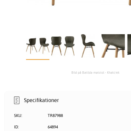
Bild på Batilda matstol - Khaki/ek
Specifikationer
SKU:
TR87988
ID:
64894