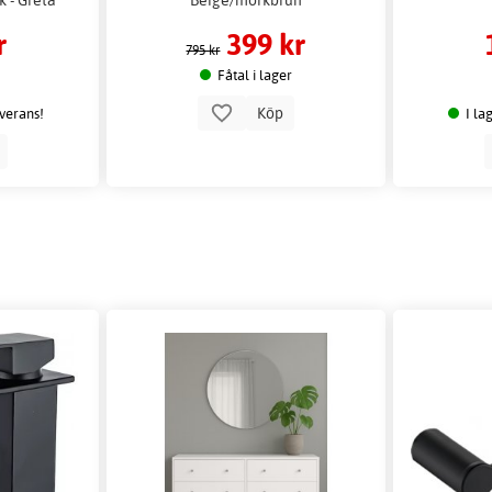
r
399 kr
795 kr
Fåtal i lager
Köp
everans!
I la
p