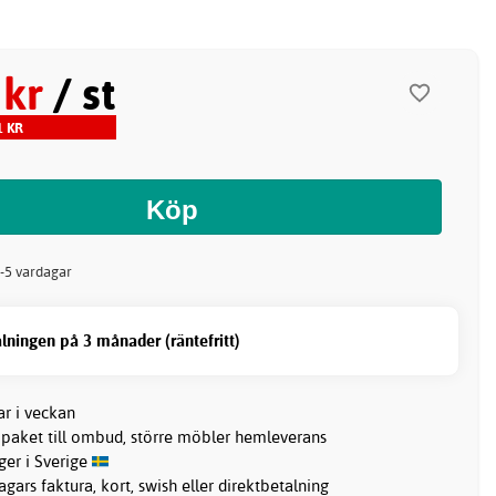
 kr
/ st
1 KR
2-5 vardagar
lningen på 3 månader (räntefritt)
ar i veckan
 paket till ombud, större möbler hemleverans
ager i Sverige
gars faktura, kort, swish eller direktbetalning