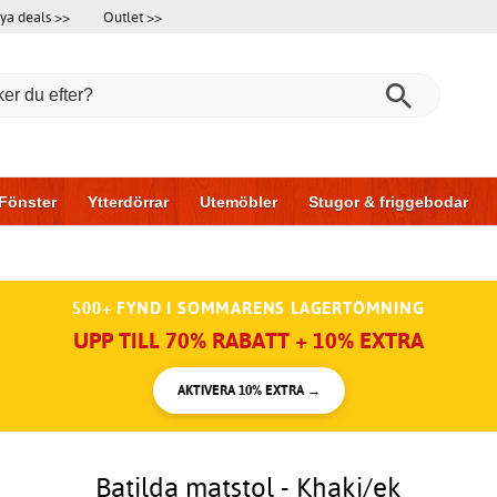
ya deals >>
Outlet >>
Fönster
Ytterdörrar
Utemöbler
Stugor & friggebodar
l & garage
Hus & bygg
Förvaring
Skjutdörrar
500+ FYND I SOMMARENS LAGERTÖMNING
UPP TILL 70% RABATT + 10% EXTRA
AKTIVERA 10% EXTRA →
Batilda matstol - Khaki/ek