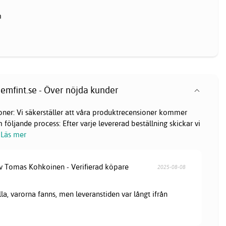
m
emfint.se - Över nöjda kunder
oner: Vi säkerställer att våra produktrecensioner kommer
följande process: Efter varje levererad beställning skickar vi
Läs mer
av Tomas Kohkoinen - Verifierad köpare
2025-08-08
lla, varorna fanns, men leveranstiden var långt ifrån