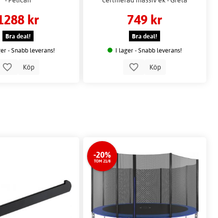
1288 kr
749 kr
Bra deal!
Bra deal!
ger - Snabb leverans!
I lager - Snabb leverans!
Köp
Köp
-20%
TOM 21/8