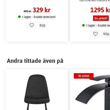
329 kr
1295 k
495 kr
I lager - Snabb leverans!
Se priset!
Köp
I lager - Snabb l
Kö
Andra tittade även på
Se priset