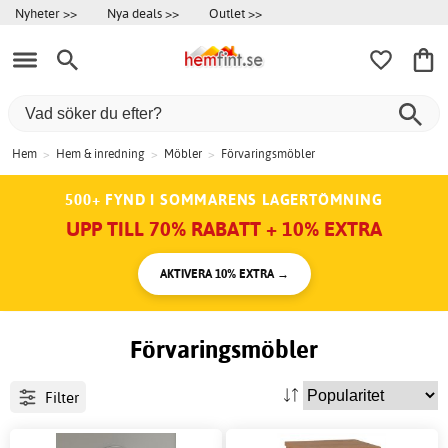
Nyheter >>
Nya deals >>
Outlet >>
Hem
>
Hem & inredning
>
Möbler
>
Förvaringsmöbler
500+ FYND I SOMMARENS LAGERTÖMNING
UPP TILL 70% RABATT + 10% EXTRA
AKTIVERA 10% EXTRA →
Förvaringsmöbler
Filter