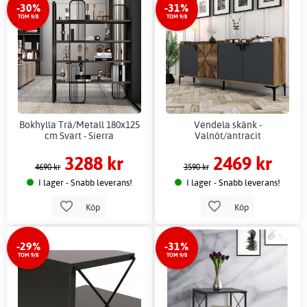
-30%
-31%
TOM 9/8
TOM 9/8
Bokhylla Trä/Metall 180x125
Vendela skänk -
cm Svart - Sierra
Valnöt/antracit
3288 kr
2469 kr
4690 kr
3590 kr
I lager - Snabb leverans!
I lager - Snabb leverans!
Köp
Köp
-29%
-31%
TOM 9/8
TOM 9/8