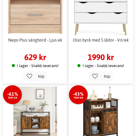
Nepo Plus sängbord - Ljus ek
Oslo byrå med 5 lådor - Vit/ek
629 kr
1990 kr
I lager - Snabb leverans!
I lager - Snabb leverans!
Köp
Köp
-61%
-43%
TOM 9/8
TOM 9/8