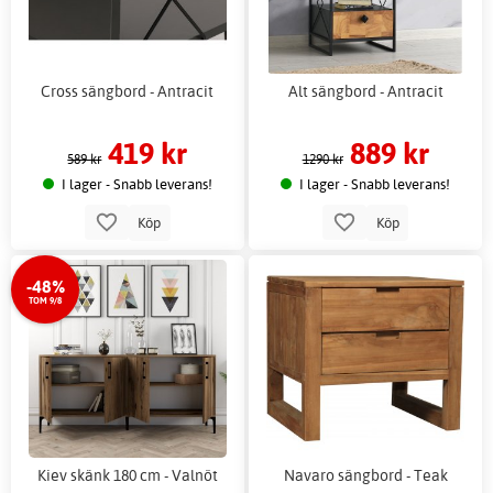
Cross sängbord - Antracit
Alt sängbord - Antracit
419 kr
889 kr
589 kr
1290 kr
I lager - Snabb leverans!
I lager - Snabb leverans!
Köp
Köp
-48%
TOM 9/8
Kiev skänk 180 cm - Valnöt
Navaro sängbord - Teak