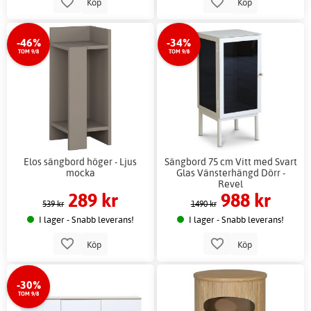
Köp
Köp
-46%
-34%
TOM 9/8
TOM 9/8
Elos sängbord höger - Ljus
Sängbord 75 cm Vitt med Svart
mocka
Glas Vänsterhängd Dörr -
Revel
289 kr
988 kr
539 kr
1490 kr
I lager - Snabb leverans!
I lager - Snabb leverans!
Köp
Köp
-30%
TOM 9/8