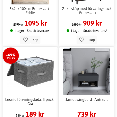
Skänk 100 cm Brun/svart -
Zeke skåp med förvaringsfack
Eddie
- Brun/svart
1095 kr
909 kr
2790 kr
1590 kr
I lager - Snabb leverans!
I lager - Snabb leverans!
Köp
Köp
-49%
TOM 9/8
Leonie förvaringslåda, 3-pack -
Jamot sängbord - Antracit
Grå
189 kr
739 kr
369 kr