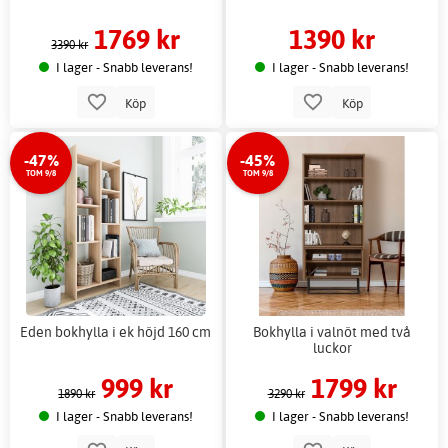
1769 kr
1390 kr
3390 kr
I lager - Snabb leverans!
I lager - Snabb leverans!
Köp
Köp
-47%
-45%
TOM 9/8
TOM 9/8
Eden bokhylla i ek höjd 160 cm
Bokhylla i valnöt med två
luckor
999 kr
1799 kr
1890 kr
3290 kr
I lager - Snabb leverans!
I lager - Snabb leverans!