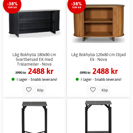
-38%
-38%
TOM 9/8
TOM 9/8
Låg Bokhylla 180x80 cm
Låg Bokhylla 120x80 cm Oljad
Svartbetsad EK med
Ek - Nova
Trälameller - Nova
2488 kr
2488 kr
3990 kr
3990 kr
I lager - Snabb leverans!
I lager - Snabb leverans!
Köp
Köp