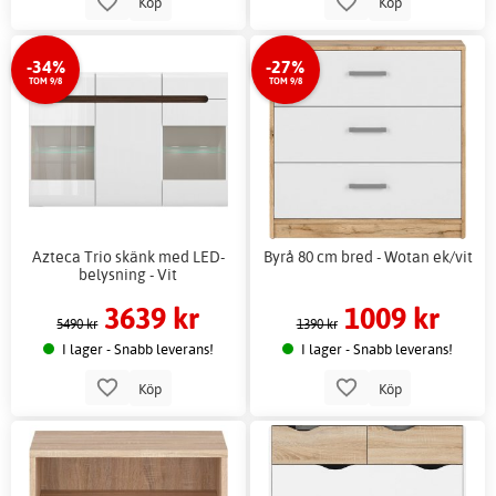
Köp
Köp
-34%
-27%
TOM 9/8
TOM 9/8
Azteca Trio skänk med LED-
Byrå 80 cm bred - Wotan ek/vit
belysning - Vit
3639 kr
1009 kr
5490 kr
1390 kr
I lager - Snabb leverans!
I lager - Snabb leverans!
Köp
Köp