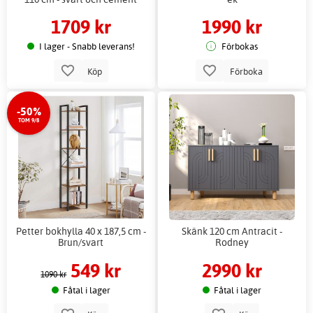
1709 kr
1990 kr
I lager - Snabb leverans!
Förbokas
Köp
Förboka
-50%
TOM 9/8
Petter bokhylla 40 x 187,5 cm -
Skänk 120 cm Antracit -
Brun/svart
Rodney
549 kr
2990 kr
1090 kr
Fåtal i lager
Fåtal i lager