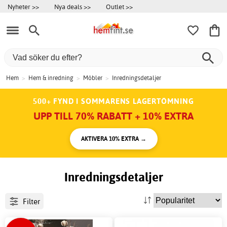
Nyheter >>
Nya deals >>
Outlet >>
Hem
>
Hem & inredning
>
Möbler
>
Inredningsdetaljer
500+ FYND I SOMMARENS LAGERTÖMNING
UPP TILL 70% RABATT + 10% EXTRA
AKTIVERA 10% EXTRA →
Inredningsdetaljer
Filter