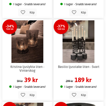
I lager - Snabb leverans!
I lager - Snabb leverans!
Köp
Köp
-34%
-37%
TOM 9/8
TOM 9/8
Kristina ljuslykta liten -
Basilio ljusstake liten - Svart
Vinterskog
39 kr
189 kr
59 kr
299 kr
I lager - Snabb leverans!
I lager - Snabb leverans!
Köp
Köp