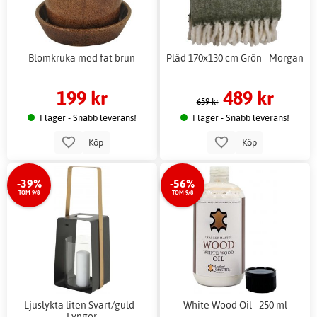
Blomkruka med fat brun
Pläd 170x130 cm Grön - Morgan
199 kr
489 kr
659 kr
I lager - Snabb leverans!
I lager - Snabb leverans!
Köp
Köp
-39%
-56%
TOM 9/8
TOM 9/8
Ljuslykta liten Svart/guld -
White Wood Oil - 250 ml
Lyngör