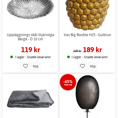
Uppläggnings skål Stjärnöga
Vas Big Bouble H25 - Gulbrun
Beige - D 32 cm
119 kr
189 kr
249 kr
I lager - Snabb leverans!
I lager - Snabb leverans!
Köp
Köp
-45%
TOM 9/8