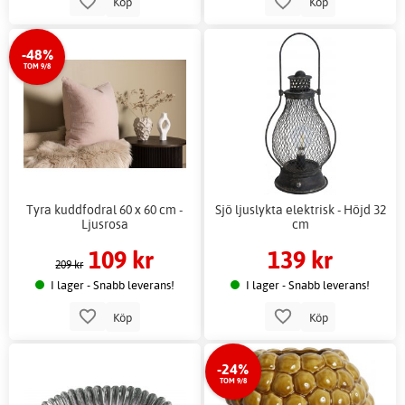
Köp
Köp
-48%
TOM 9/8
Tyra kuddfodral 60 x 60 cm -
Sjö ljuslykta elektrisk - Höjd 32
Ljusrosa
cm
109 kr
139 kr
209 kr
I lager - Snabb leverans!
I lager - Snabb leverans!
Köp
Köp
-24%
TOM 9/8