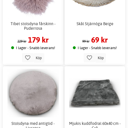
Tibet stolsdyna fårskinn -
Skål Stjärnöga Beige
Puderrosa
179 kr
69 kr
229 kr
99 kr
I lager - Snabb leverans!
I lager - Snabb leverans!
Köp
Köp
Stolsdyna med antiglid -
Mjukis kuddfodral 60x40 cm -
Ljusrosa
Grå