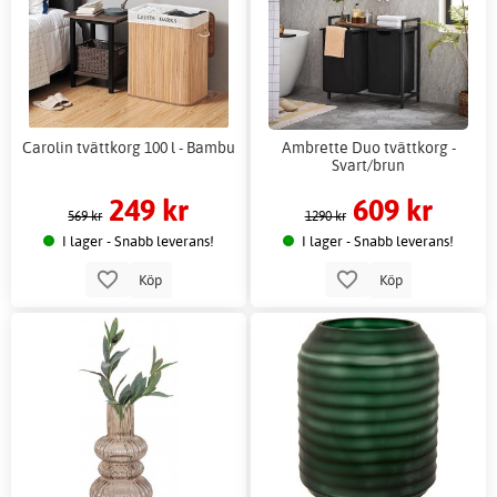
Carolin tvättkorg 100 l - Bambu
Ambrette Duo tvättkorg -
Svart/brun
249 kr
609 kr
569 kr
1290 kr
I lager - Snabb leverans!
I lager - Snabb leverans!
Köp
Köp