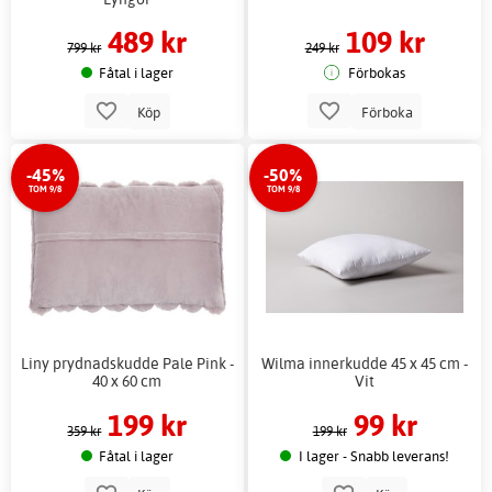
489 kr
109 kr
799 kr
249 kr
Fåtal i lager
Förbokas
Köp
Förboka
-45%
-50%
TOM 9/8
TOM 9/8
Liny prydnadskudde Pale Pink -
Wilma innerkudde 45 x 45 cm -
40 x 60 cm
Vit
199 kr
99 kr
359 kr
199 kr
Fåtal i lager
I lager - Snabb leverans!