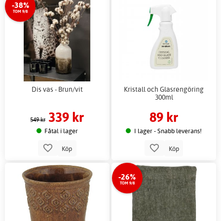
-38%
TOM 9/8
Dis vas - Brun/vit
Kristall och Glasrengöring
300ml
339 kr
89 kr
549 kr
Fåtal i lager
I lager - Snabb leverans!
Köp
Köp
-26%
TOM 9/8