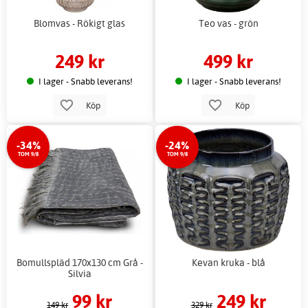
Blomvas - Rökigt glas
Teo vas - grön
249 kr
499 kr
I lager - Snabb leverans!
I lager - Snabb leverans!
Köp
Köp
-34%
-24%
TOM 9/8
TOM 9/8
Bomullspläd 170x130 cm Grå -
Kevan kruka - blå
Silvia
99 kr
249 kr
149 kr
329 kr