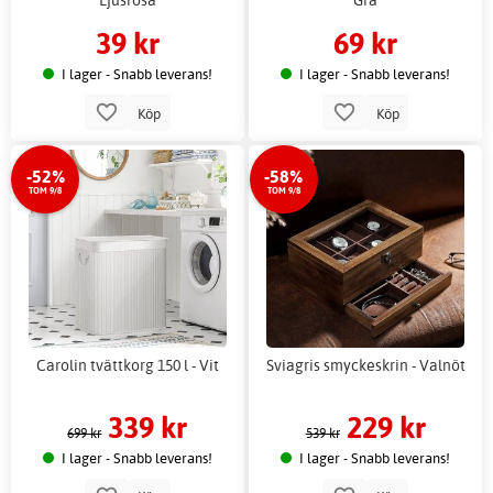
39 kr
69 kr
I lager - Snabb leverans!
I lager - Snabb leverans!
Köp
Köp
-52%
-58%
TOM 9/8
TOM 9/8
Carolin tvättkorg 150 l - Vit
Sviagris smyckeskrin - Valnöt
339 kr
229 kr
699 kr
539 kr
I lager - Snabb leverans!
I lager - Snabb leverans!