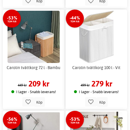
Köp
Köp
-53%
-44%
TOM 9/8
TOM 9/8
Carolin tvättkorg 72 l - Bambu
Carolin tvättkorg 100 l - Vit
209 kr
279 kr
449 kr
499 kr
I lager - Snabb leverans!
I lager - Snabb leverans!
Köp
Köp
-56%
-53%
TOM 9/8
TOM 9/8