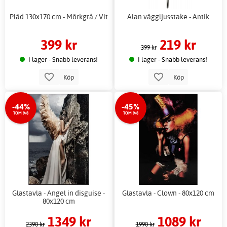
Pläd 130x170 cm - Mörkgrå / Vit
Alan väggljusstake - Antik
399 kr
219 kr
399 kr
I lager - Snabb leverans!
I lager - Snabb leverans!
Köp
Köp
-44%
-45%
TOM 9/8
TOM 9/8
Glastavla - Angel in disguise -
Glastavla - Clown - 80x120 cm
80x120 cm
1349 kr
1089 kr
2390 kr
1990 kr