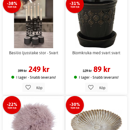
-38%
-31%
TOM 9/8
TOM 9/8
Basilio ljusstake stor - Svart
Blomkruka med svart svart
249 kr
89 kr
399 kr
129 kr
I lager - Snabb leverans!
I lager - Snabb leverans!
Köp
Köp
-22%
-30%
TOM 9/8
TOM 9/8