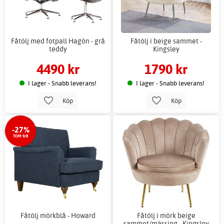
Fåtölj med fotpall Hagön - grå
Fåtölj i beige sammet -
teddy
Kingsley
4490 kr
1790 kr
I lager - Snabb leverans!
I lager - Snabb leverans!
Köp
Köp
-27%
TOM 9/8
Fåtölj mörkblå - Howard
Fåtölj i mörk beige
sammet/mässing - Kingsley