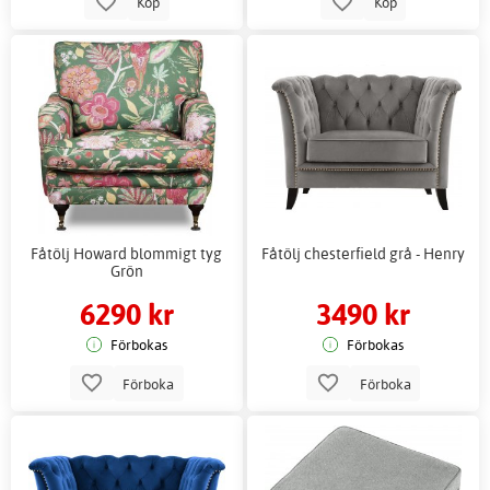
Köp
Köp
Fåtölj Howard blommigt tyg
Fåtölj chesterfield grå - Henry
Grön
6290 kr
3490 kr
Förbokas
Förbokas
Förboka
Förboka