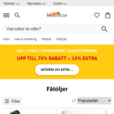
Nyheter >>
Nya deals >>
Outlet >>
Hem
>
Hem & inredning
>
Möbler
>
Fåtöljer
500+ FYND I SOMMARENS LAGERTÖMNING
UPP TILL 70% RABATT + 10% EXTRA
AKTIVERA 10% EXTRA →
Fåtöljer
Filter