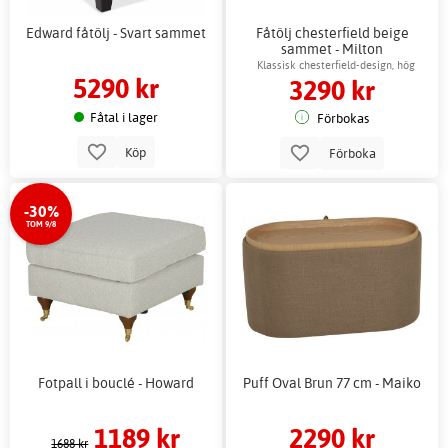
Edward fåtölj - Svart sammet
Fåtölj chesterfield beige
sammet - Milton
Klassisk chesterfield-design, hög
5290 kr
3290 kr
komfort
Fåtal i lager
Förbokas
Köp
Förboka
-30%
TOM 9/8
Fotpall i bouclé - Howard
Puff Oval Brun 77 cm - Maiko
1189 kr
2290 kr
1688 kr