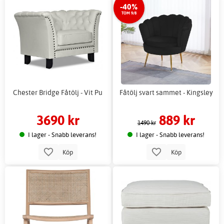
-40%
TOM 9/8
Chester Bridge Fåtölj - Vit Pu
Fåtölj svart sammet - Kingsley
3690 kr
889 kr
1490 kr
I lager - Snabb leverans!
I lager - Snabb leverans!
Köp
Köp