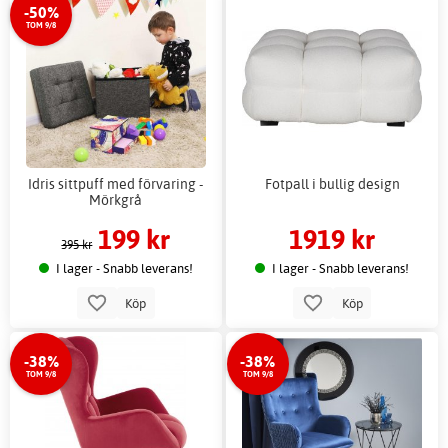
-50%
TOM 9/8
Idris sittpuff med förvaring -
Fotpall i bullig design
Mörkgrå
199 kr
1919 kr
395 kr
I lager - Snabb leverans!
I lager - Snabb leverans!
Köp
Köp
-38%
-38%
TOM 9/8
TOM 9/8