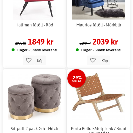
Halfman fåtölj - Röd
Maurice fåtölj - Mörkblå
1849 kr
2039 kr
2990 kr
3290 kr
I lager - Snabb leverans!
I lager - Snabb leverans!
Köp
Köp
-29%
TOM 9/8
Sittpuff 2-pack Grå - Hitch
Porto Bello Fåtölj Teak / Brunt