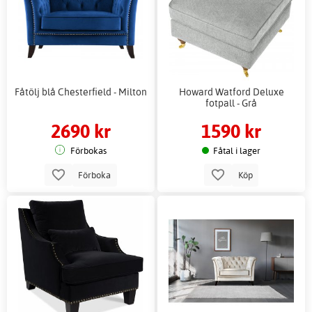
Fåtölj blå Chesterfield - Milton
Howard Watford Deluxe
fotpall - Grå
2690 kr
1590 kr
Förbokas
Fåtal i lager
Förboka
Köp