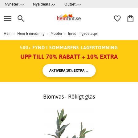
Nyheter >>
Nya deals >>
Outlet >>
Hem
>
Hem & inredning
>
Möbler
>
Inredningsdetaljer
500+ FYND I SOMMARENS LAGERTÖMNING
UPP TILL 70% RABATT + 10% EXTRA
AKTIVERA 10% EXTRA →
Blomvas - Rökigt glas