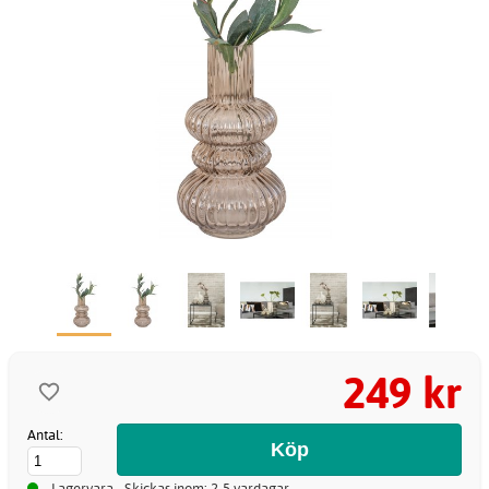
249 kr
Antal:
Lagervara - Skickas inom: 2-5 vardagar