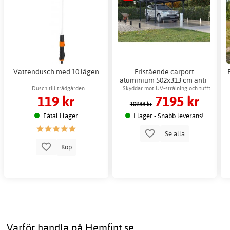
Vattendusch med 10 lägen
Fristående carport
aluminium 502x313 cm anti-
UV paneler
Dusch till trädgården
Skyddar mot UV-strålning och tufft
119 kr
7195 kr
väder
10988 kr
Fåtal i lager
I lager - Snabb leverans!
Se alla
Köp
Varför handla på Hemfint.se