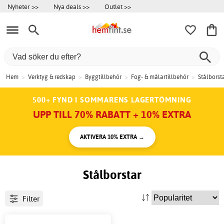
Nyheter >>
Nya deals >>
Outlet >>
Hem
>
Verktyg & redskap
>
Byggtillbehör
>
Fog- & målartillbehör
>
Stålborst
500+ FYND I SOMMARENS LAGERTÖMNING
UPP TILL 70% RABATT + 10% EXTRA
AKTIVERA 10% EXTRA →
Stålborstar
Filter