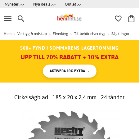
Nyheter >>
Nya deals >>
Outlet >>
Hem
>
Verktyg & redskap
>
Elverktyg
>
Tillbehör elverktyg
>
Sågklingor
500+ FYND I SOMMARENS LAGERTÖMNING
UPP TILL 70% RABATT + 10% EXTRA
AKTIVERA 10% EXTRA →
Cirkelsågblad - 185 x 20 x 2,4 mm - 24 tänder