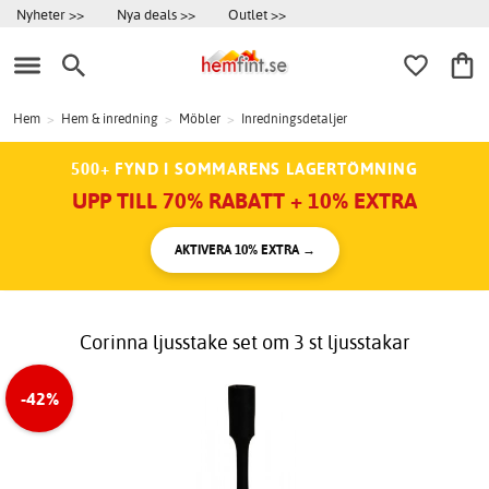
Nyheter >>
Nya deals >>
Outlet >>
Hem
>
Hem & inredning
>
Möbler
>
Inredningsdetaljer
500+ FYND I SOMMARENS LAGERTÖMNING
UPP TILL 70% RABATT + 10% EXTRA
AKTIVERA 10% EXTRA →
Corinna ljusstake set om 3 st ljusstakar
-42%