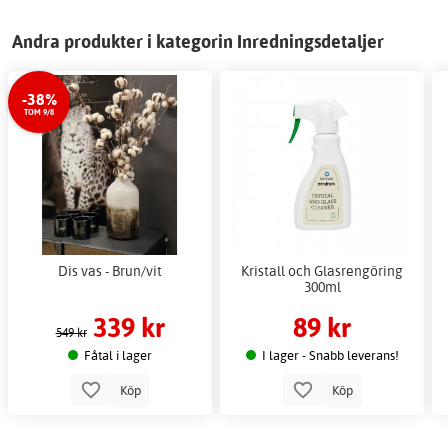
Andra produkter i kategorin Inredningsdetaljer
-38%
TOM 9/8
Dis vas - Brun/vit
Kristall och Glasrengöring
300ml
339 kr
89 kr
549 kr
Fåtal i lager
I lager - Snabb leverans!
Köp
Köp