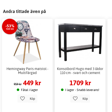
Andra tittade även på
-53%
TOM 9/8
Hemingway Paris matstol -
Konsolbord Hugo med 3 lådor
Multifärgad
110 cm - svart och cement
449 kr
1709 kr
959 kr
Fåtal i lager
I lager - Snabb leverans!
Köp
Köp