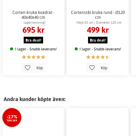
Corten kruka kvadrat -
Cortenstål kruka rund - Ø120
40x40x40 cm
cm
Lagerrensning!
Höjd 20 cm | Diameter 120 cm
695 kr
499 kr
Bra deal!
Bra deal!
I lager - Snabb leverans!
I lager - Snabb leverans!
Köp
Köp
Andra kunder köpte även:
-17%
TOM 30/9