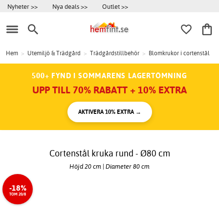
Nyheter >>
Nya deals >>
Outlet >>
Hem
>
Utemiljö & Trädgård
>
Trädgårdstillbehör
>
Blomkrukor i cortenstål
500+ FYND I SOMMARENS LAGERTÖMNING
UPP TILL 70% RABATT + 10% EXTRA
AKTIVERA 10% EXTRA →
Cortenstål kruka rund - Ø80 cm
Höjd 20 cm | Diameter 80 cm
-18%
TOM 20/8