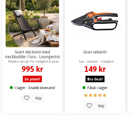
Svart däckstol med
Grov sekatör
nackkudde i furu - Loungestol
för uteplats
Modern design för trädgård & altan
Sax - sekatör - trädgård
995 kr
149 kr
Se priset!
Bra deal!
I lager - Snabb leverans!
Fåtal i lager
Köp
Köp