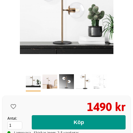
1490 kr
Antal:
Lagervara - Skickas inom: 2-5 vardagar