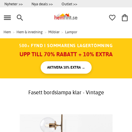
Nyheter >>
Nya deals >>
Outlet >>
Hem
>
Hem & inredning
>
Möbler
>
Lampor
500+ FYND I SOMMARENS LAGERTÖMNING
UPP TILL 70% RABATT + 10% EXTRA
AKTIVERA 10% EXTRA →
Fasett bordslampa klar - Vintage