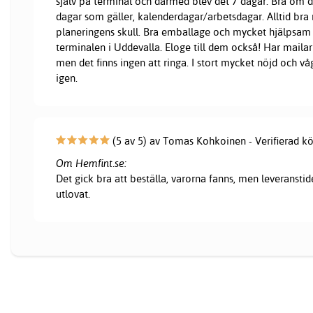
själv på terminal och därmed blev det 7 dagar. Bra om d
dagar som gäller, kalenderdagar/arbetsdagar. Alltid bra 
planeringens skull. Bra emballage och mycket hjälpsam
terminalen i Uddevalla. Eloge till dem också! Har mailar 
men det finns ingen att ringa. I stort mycket nöjd och vå
igen.
(5 av 5) av Tomas Kohkoinen - Verifierad k
Om Hemfint.se:
Det gick bra att beställa, varorna fanns, men leveranstid
utlovat.