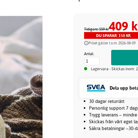
409 k
Tidigare: 559 kr
DU SPARAR: 150 KR
Priset gäller t.o.m. 2026-08-09
Antal:
Lagervara - Skickas inom: 
Dela upp beta
30 dagar returrätt
Personlig support 7 dag
Trygg leverans – mindre
Skickas från vårt eget l
Säkra betalningar –30-da