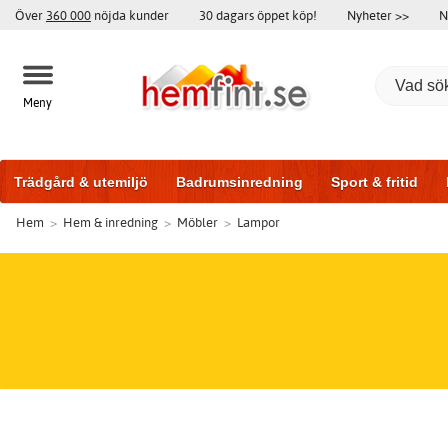
Över
360 000
nöjda kunder
30 dagars öppet köp!
Nyheter >>
N
Meny
Trädgård & utemiljö
Badrumsinredning
Sport & fritid
Hem
>
Hem & inredning
>
Möbler
>
Lampor
Badrumsmöbler
Träningsutrustning
Garageportar
Bi