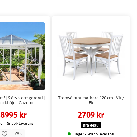
m² | 5 års stormgaranti |
Tromsö runt matbord 120 cm - Vit /
ockhöjd | Gazebo
Ek
8995 kr
2709 kr
ger - Snabb leverans!
Bra deal!
Köp
I lager - Snabb leverans!