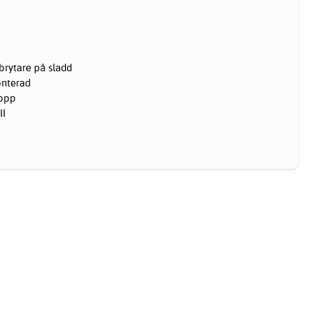
brytare på sladd
onterad
ropp
II