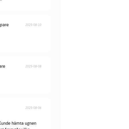
öpare
2025-08-10
are
2025-08-08
2025-08-06
. Kunde hämta ugnen