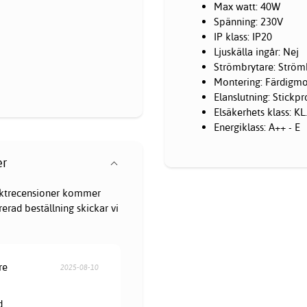
Max watt: 40W
Spänning: 230V
IP klass: IP20
Ljuskälla ingår: Nej
Strömbrytare: Ström
Montering: Färdigm
Elanslutning: Stickp
Elsäkerhets klass: KL.
Energiklass: A++ - E
er
oduktrecensioner kommer
erad beställning skickar vi
re
2025-08-10
d.