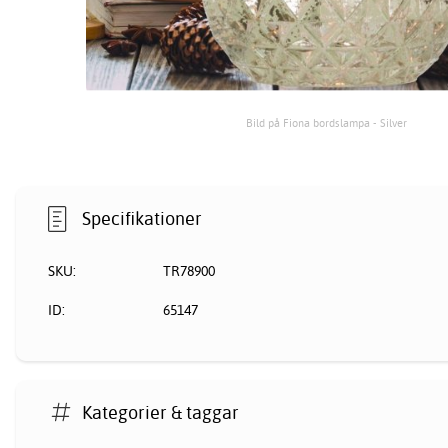
Bild på Fiona bordslampa - Silver
Specifikationer
SKU:
TR78900
ID:
65147
Kategorier & taggar