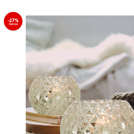
-27%
TOM 9/8