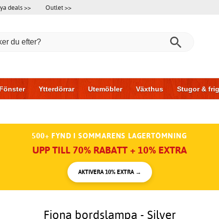
ya deals >>
Outlet >>
Fönster
Ytterdörrar
Utemöbler
Växthus
Stugor & fr
l & garage
Hus & bygg
Förvaring
Skjutdörrar
500+ FYND I SOMMARENS LAGERTÖMNING
UPP TILL 70% RABATT + 10% EXTRA
AKTIVERA 10% EXTRA →
Fiona bordslampa - Silver