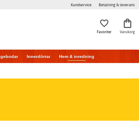
Kundservice
Betalning & leverans
Favoriter
Varukorg
iggebodar
Innerdörrar
Hem & inredning