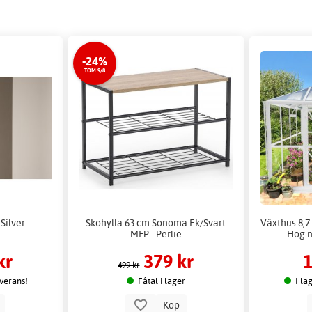
-24%
TOM 9/8
Silver
Skohylla 63 cm Sonoma Ek/Svart
Växthus 8,7 
MFP - Perlie
Hög n
kr
379 kr
1
499 kr
everans!
Fåtal i lager
I la
p
Köp