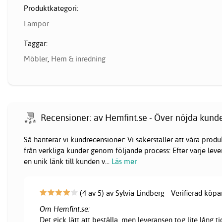
Produktkategori:
Lampor
Taggar:
Möbler
,
Hem & inredning
Recensioner: av Hemfint.se - Över nöjda kund
Så hanterar vi kundrecensioner: Vi säkerställer att våra pr
från verkliga kunder genom följande process: Efter varje lever
en unik länk till kunden v
...
Läs mer
(4 av 5) av Sylvia Lindberg - Verifierad köpa
Om Hemfint.se:
Det gick lätt att beställa, men leveransen tog lite lång ti