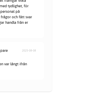
et framgår vilka
med tydlighet, för
 personal på
frågor och fått svar
gar handla från er
öpare
2025-08-08
en var långt ifrån