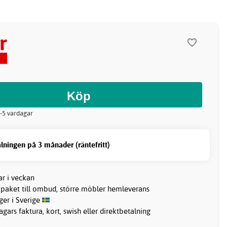
r
2-5 vardagar
lningen på 3 månader (räntefritt)
ar i veckan
 paket till ombud, större möbler hemleverans
ager i Sverige
gars faktura, kort, swish eller direktbetalning