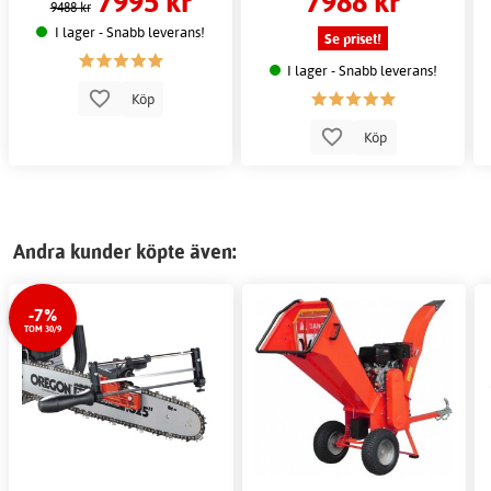
7995 kr
7988 kr
9488 kr
I lager - Snabb leverans!
Se priset!
I lager - Snabb leverans!
Köp
Köp
Andra kunder köpte även:
-7%
TOM 30/9