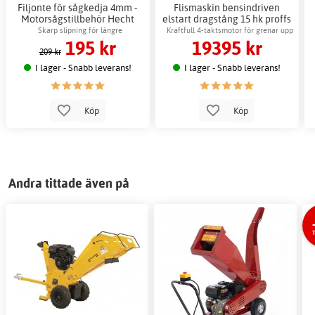
Filjonte för sågkedja 4mm -
Flismaskin bensindriven
Motorsågstillbehör Hecht
elstart dragstång 15 hk proffs
röd
Skarp slipning för längre
Kraftfull 4-taktsmotor för grenar upp
195 kr
19395 kr
kedjelivslängd
till 100 mm
209 kr
I lager - Snabb leverans!
I lager - Snabb leverans!
Köp
Köp
Andra tittade även på