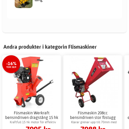
Andra produkter i kategorin Flismaskiner
-16%
TOM 30/9
Flismaskin Werkraft
Flismaskin 208cc
bensindriven dragstång 15 hk
bensindriven stor flistugg
stor röd
flishugg trädgård
Kraftfull 15 hk motor för effektiv
Klarar grenar upp till 70mm med
flisning
knivkvarn