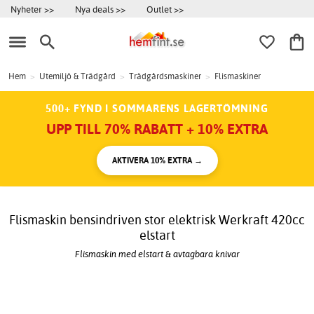
Nyheter >>
Nya deals >>
Outlet >>
Hem
>
Utemiljö & Trädgård
>
Trädgårdsmaskiner
>
Flismaskiner
500+ FYND I SOMMARENS LAGERTÖMNING
UPP TILL 70% RABATT + 10% EXTRA
AKTIVERA 10% EXTRA →
Flismaskin bensindriven stor elektrisk Werkraft 420cc
elstart
Flismaskin med elstart & avtagbara knivar