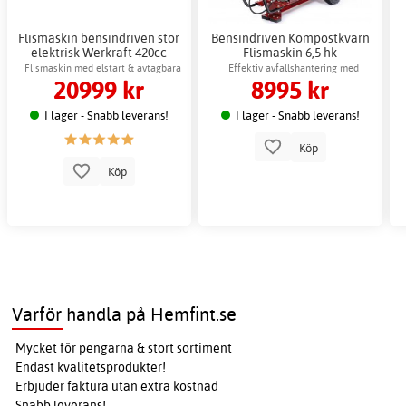
Flismaskin bensindriven stor
Bensindriven Kompostkvarn
elektrisk Werkraft 420cc
Flismaskin 6,5 hk
elstart
Loncinmotor
Flismaskin med elstart & avtagbara
Effektiv avfallshantering med
20999 kr
8995 kr
knivar
kraftfull motor
I lager - Snabb leverans!
I lager - Snabb leverans!
Köp
Köp
Varför handla på Hemfint.se
Mycket för pengarna & stort sortiment
Endast kvalitetsprodukter!
Erbjuder faktura utan extra kostnad
Snabb leverans!