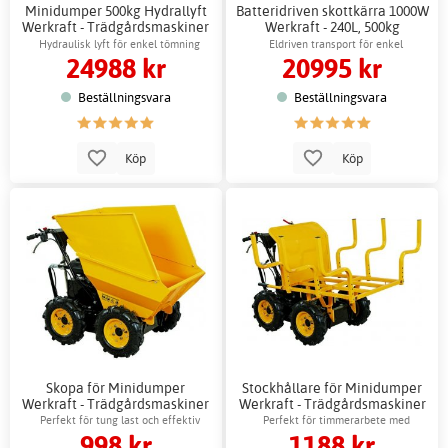
Minidumper 500kg Hydrallyft
Batteridriven skottkärra 1000W
Werkraft - Trädgårdsmaskiner
Werkraft - 240L, 500kg
Bensin
lastkapacitet
Hydraulisk lyft för enkel tömning
Eldriven transport för enkel
24988 kr
20995 kr
materialhantering
Beställningsvara
Beställningsvara
Köp
Köp
Skopa för Minidumper
Stockhållare för Minidumper
Werkraft - Trädgårdsmaskiner
Werkraft - Trädgårdsmaskiner
108x65x65,2 cm
122x138x84 cm
Perfekt för tung last och effektiv
Perfekt för timmerarbete med
998 kr
1188 kr
lastning
minidumper