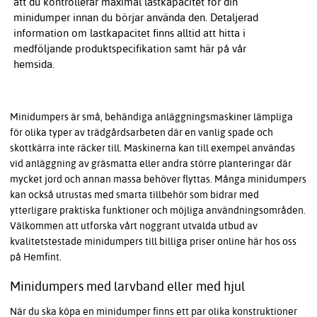
att du kontrollerar maximal lastkapacitet för din
minidumper innan du börjar använda den. Detaljerad
information om lastkapacitet finns alltid att hitta i
medföljande produktspecifikation samt här på vår
hemsida.
Minidumpers är små, behändiga anläggningsmaskiner lämpliga
för olika typer av trädgårdsarbeten där en vanlig spade och
skottkärra inte räcker till. Maskinerna kan till exempel användas
vid anläggning av gräsmatta eller andra större planteringar där
mycket jord och annan massa behöver flyttas. Många minidumpers
kan också utrustas med smarta tillbehör som bidrar med
ytterligare praktiska funktioner och möjliga användningsområden.
Välkommen att utforska vårt noggrant utvalda utbud av
kvalitetstestade minidumpers till billiga priser online här hos oss
på Hemfint.
Minidumpers med larvband eller med hjul
När du ska köpa en minidumper finns ett par olika konstruktioner