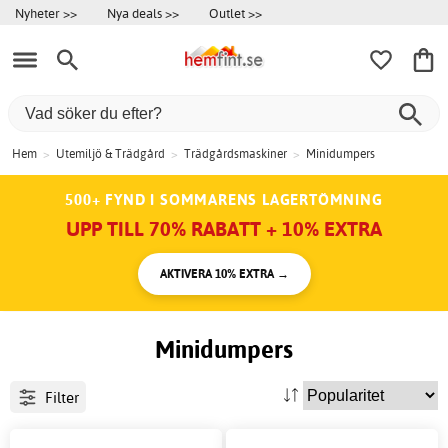
Nyheter >>
Nya deals >>
Outlet >>
Hem
>
Utemiljö & Trädgård
>
Trädgårdsmaskiner
>
Minidumpers
500+ FYND I SOMMARENS LAGERTÖMNING
UPP TILL 70% RABATT + 10% EXTRA
AKTIVERA 10% EXTRA →
Minidumpers
Filter