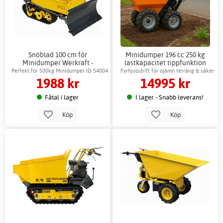
Snöblad 100 cm för
Minidumper 196 cc 250 kg
Minidumper Werkraft -
lastkapacitet tippfunktion
Trädgårdsmaskiner
trädgårdsmaskin
Perfekt för 500kg Minidumper ID 54004
Fyrhjulsdrift för ojämn terräng & säker
1988 kr
14995 kr
transport
Fåtal i lager
I lager - Snabb leverans!
Köp
Köp