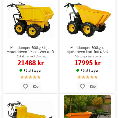
Minidumper 500kg 6 hjul
Minidumper 300kg 4-
Motordriven 196cc - Werkraft
hjulsdriven kraftfull 6,5hk
trädgårdsmaskiner
motorWerkraft -
Enkel manuell tömning
För tunga transporter
21488 kr
17995 kr
Trädgårdsmaskiner
Fåtal i lager
Fåtal i lager
Köp
Köp