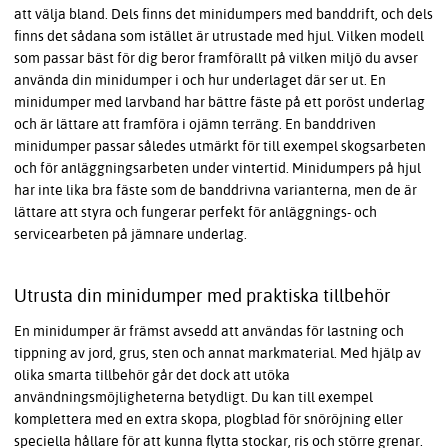
att välja bland. Dels finns det minidumpers med banddrift, och dels
finns det sådana som istället är utrustade med hjul. Vilken modell
som passar bäst för dig beror framförallt på vilken miljö du avser
använda din minidumper i och hur underlaget där ser ut. En
minidumper med larvband har bättre fäste på ett poröst underlag
och är lättare att framföra i ojämn terräng. En banddriven
minidumper passar således utmärkt för till exempel skogsarbeten
och för anläggningsarbeten under vintertid. Minidumpers på hjul
har inte lika bra fäste som de banddrivna varianterna, men de är
lättare att styra och fungerar perfekt för anläggnings- och
servicearbeten på jämnare underlag.
Utrusta din minidumper med praktiska tillbehör
En minidumper är främst avsedd att användas för lastning och
tippning av jord, grus, sten och annat markmaterial. Med hjälp av
olika smarta tillbehör går det dock att utöka
användningsmöjligheterna betydligt. Du kan till exempel
komplettera med en extra skopa, plogblad för snöröjning eller
speciella hållare för att kunna flytta stockar, ris och större grenar.