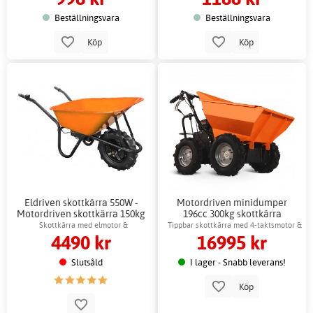
Beställningsvara
Beställningsvara
Köp
Köp
Eldriven skottkärra 550W -
Motordriven minidumper
Motordriven skottkärra 150kg
196cc 300kg skottkärra
last
trädgårdsmaskin
Skottkärra med elmotor &
Tippbar skottkärra med 4-taktsmotor &
4490 kr
16995 kr
snabbladdning
handbroms
Slutsåld
I lager - Snabb leverans!
Köp