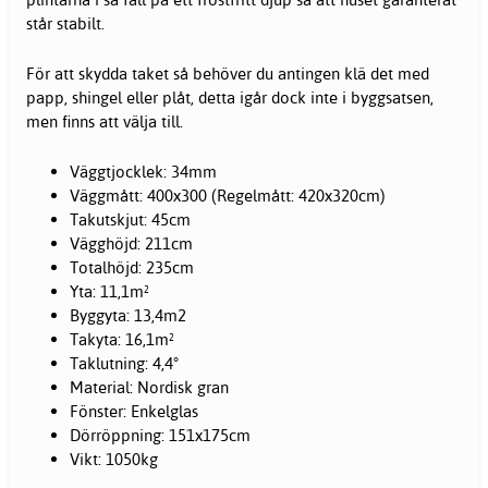
står stabilt.
För att skydda taket så behöver du antingen klä det med
papp, shingel eller plåt, detta igår dock inte i byggsatsen,
men finns att välja till.
Väggtjocklek: 34mm
Väggmått: 400x300 (Regelmått: 420x320cm)
Takutskjut: 45cm
Vägghöjd: 211cm
Totalhöjd: 235cm
Yta: 11,1m²
Byggyta: 13,4m2
Takyta: 16,1m²
Taklutning: 4,4°
Material: Nordisk gran
Fönster: Enkelglas
Dörröppning: 151x175cm
Vikt: 1050kg