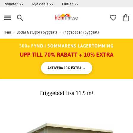
Nyheter >>
Nya deals >>
Outlet >>
Hem
>
Bodar & stugor i byggsats
>
Friggebodar i byggsats
500+ FYND I SOMMARENS LAGERTÖMNING
UPP TILL 70% RABATT + 10% EXTRA
AKTIVERA 10% EXTRA →
Friggebod Lisa 11,5 m²