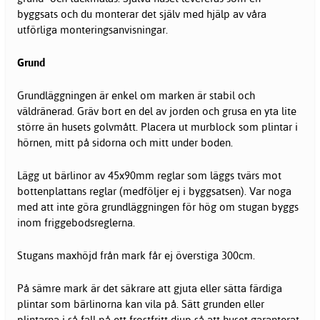
byggsats och du monterar det själv med hjälp av våra
utförliga monteringsanvisningar.
Grund
Grundläggningen är enkel om marken är stabil och
väldränerad. Gräv bort en del av jorden och grusa en yta lite
större än husets golvmått. Placera ut murblock som plintar i
hörnen, mitt på sidorna och mitt under boden.
Lägg ut bärlinor av 45x90mm reglar som läggs tvärs mot
bottenplattans reglar (medföljer ej i byggsatsen). Var noga
med att inte göra grundläggningen för hög om stugan byggs
inom friggebodsreglerna.
Stugans maxhöjd från mark får ej överstiga 300cm.
På sämre mark är det säkrare att gjuta eller sätta färdiga
plintar som bärlinorna kan vila på. Sätt grunden eller
plintarna i så fall på ett frostfritt djup så att huset garanterat