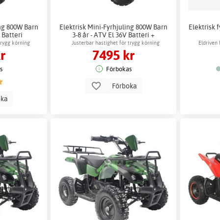
ing 800W Barn
Elektrisk Mini-Fyrhjuling 800W Barn
Elektrisk 
 Batteri
3-8 år - ATV El 36V Batteri +
Reflexsele
trygg körning
Justerbar hastighet för trygg körning
Eldriven
r
7495 kr
s
Förbokas
Förboka
oka