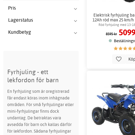
Pris
Elektrisk fyrhjuling b
Lagerstatus
12Ah röd max 25 km/h 
Röd fyrhjuling med 13-1
5099
Kundbetyg
8595 kr
Beställnings
Kö
Fyrhjuling - ett
lekfordon för barn
En fyrhjuling som är oregistrerad
får endast köras inom inhägnade
områden. För små fyrhjulingar eller
mini-fyrhjulingar finns dock
undantag. De betraktas vara
avsedda för barn och kallas därför
för lekfordon. Sådana fyrhjulingar