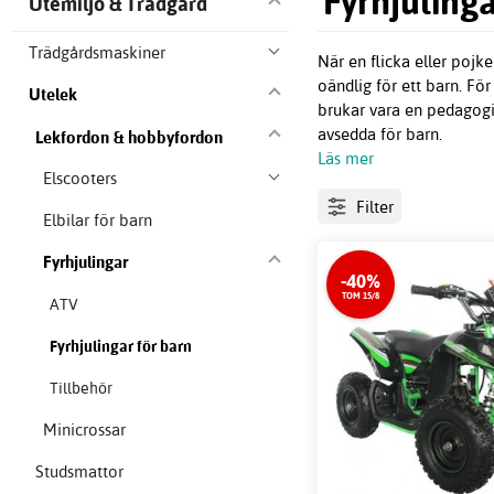
Fyrhjulinga
Utemiljö & Trädgård
Trädgårdsmaskiner
När en flicka eller pojk
oändlig för ett barn. Fö
Utelek
brukar vara en pedagogis
avsedda för barn.
Lekfordon & hobbyfordon
Läs mer
Elscooters
Filter
Elbilar för barn
Fyrhjulingar
-40%
TOM 15/8
ATV
Fyrhjulingar för barn
Tillbehör
Minicrossar
Studsmattor