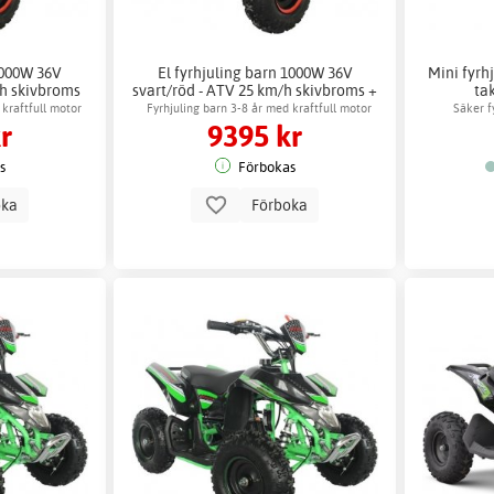
1000W 36V
El fyrhjuling barn 1000W 36V
Mini fyrh
/h skivbroms
svart/röd - ATV 25 km/h skivbroms +
ta
Låskätting
 kraftfull motor
Fyrhjuling barn 3-8 år med kraftfull motor
Säker f
r
9395 kr
s
Förbokas
oka
Förboka