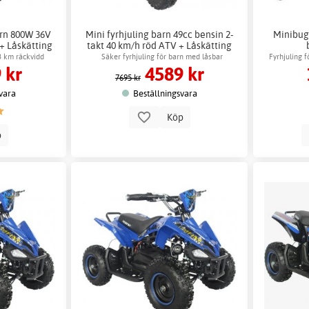
arn 800W 36V
Mini fyrhjuling barn 49cc bensin 2-
Minibug
+ Låskätting
takt 40 km/h röd ATV + Låskätting
8 km räckvidd
Säker fyrhjuling för barn med låsbar
Fyrhjuling 
 kr
4589 kr
hastighet
7695 kr
vara
Beställningsvara
Köp
p