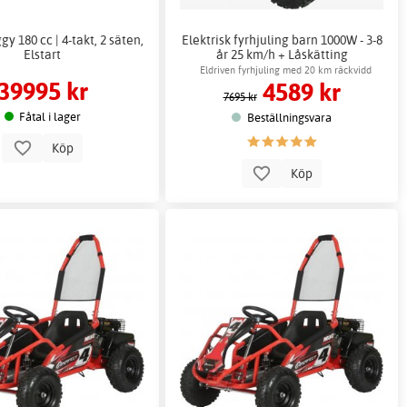
y 180 cc | 4-takt, 2 säten,
Elektrisk fyrhjuling barn 1000W - 3-8
Elstart
år 25 km/h + Låskätting
Eldriven fyrhjuling med 20 km räckvidd
39995 kr
4589 kr
7695 kr
Fåtal i lager
Beställningsvara
Köp
Köp