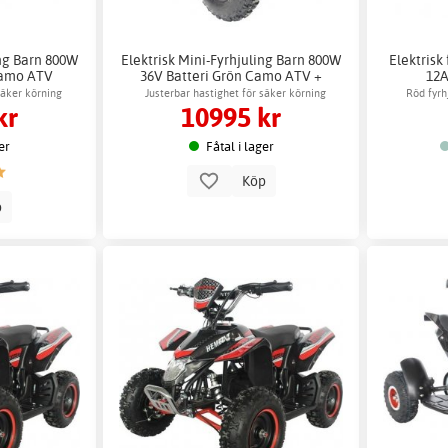
ing Barn 800W
Elektrisk Mini-Fyrhjuling Barn 800W
Elektrisk
Camo ATV
36V Batteri Grön Camo ATV +
12A
Reflexsele
säker körning
Justerbar hastighet för säker körning
Röd fyrh
kr
10995 kr
er
Fåtal i lager
Köp
p