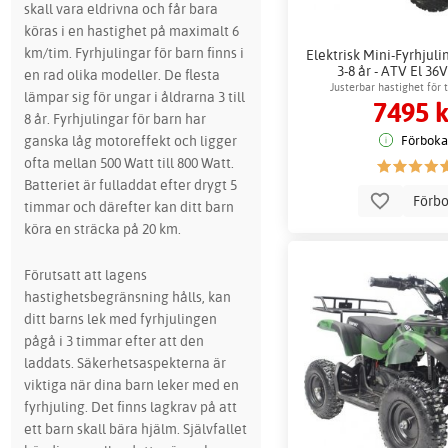
skall vara eldrivna och får bara
köras i en hastighet på maximalt 6
km/tim. Fyrhjulingar för barn finns i
Elektrisk Mini-Fyrhjul
3-8 år - ATV El 36V
en rad olika modeller. De flesta
Justerbar hastighet för 
lämpar sig för ungar i åldrarna 3 till
7495 k
8 år. Fyrhjulingar för barn har
ganska låg motoreffekt och ligger
Förboka
ofta mellan 500 Watt till 800 Watt.
Batteriet är fulladdat efter drygt 5
Förb
timmar och därefter kan ditt barn
köra en sträcka på 20 km.
Förutsatt att lagens
hastighetsbegränsning hålls, kan
ditt barns lek med fyrhjulingen
pågå i 3 timmar efter att den
laddats. Säkerhetsaspekterna är
viktiga när dina barn leker med en
fyrhjuling. Det finns lagkrav på att
ett barn skall bära hjälm. Självfallet