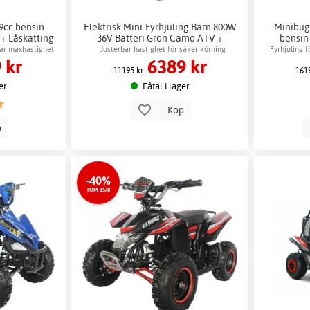
9cc bensin -
Elektrisk Mini-Fyrhjuling Barn 800W
Minibug
 + Låskätting
36V Batteri Grön Camo ATV +
bensin 
Låskätting
bar maxhastighet
Justerbar hastighet för säker körning
Fyrhjuling 
 kr
6389 kr
11195 kr
161
er
Fåtal i lager
Köp
p
-40%
TOM 15/8