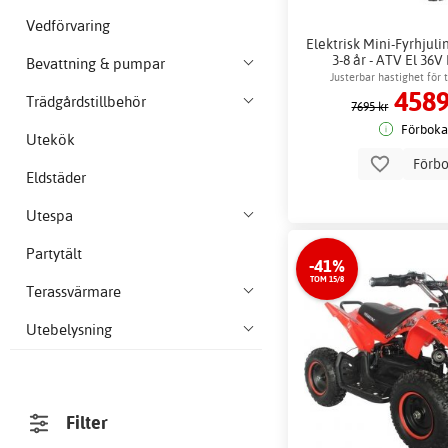
Vedförvaring
Elektrisk Mini-Fyrhjul
3-8 år - ATV El 36V 
Bevattning & pumpar
Låskättin
Justerbar hastighet för 
4589
Trädgårdstillbehör
7695 kr
Förboka
Utekök
Förb
Eldstäder
Utespa
Partytält
-41%
TOM 15/8
Terassvärmare
Utebelysning
Filter