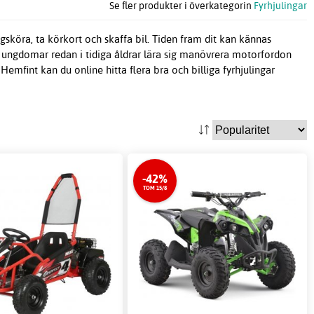
Se fler produkter i överkategorin
Fyrhjulingar
sköra, ta körkort och skaffa bil. Tiden fram dit kan kännas
 och ungdomar redan i tidiga åldrar lära sig manövrera motorfordon
emfint kan du online hitta flera bra och billiga fyrhjulingar
-42%
TOM 15/8