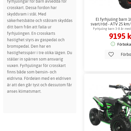
fyrhjulingar för barn avsedda för
crosskart. Dessa fordon har
skyddsram i stål. Med
El fyrhjuling barn 
säkerhetsbälte och stålram skyddas
svart/röd - ATV 25 km
ditt barn från att falla ur
Fyrhjuling barn 3-8 år med
fyrhjulingen. En crosskarts
9195 k
hastighet styrs av gaspedal och
Förboka
bromspedal. Den har en
hastighetsspärr i tre olika lägen. Du
Förb
ställer in spärren som ansvarig
vuxen. Fyrhjulingar för crosskart
finns både som bensin- och
eldrivna. Fördelen med en eldriven
är att den går tyst och dessutom får
anses klimatsmart.