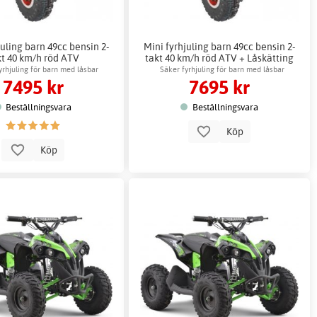
juling barn 49cc bensin 2-
Mini fyrhjuling barn 49cc bensin 2-
kt 40 km/h röd ATV
takt 40 km/h röd ATV + Låskätting
yrhjuling för barn med låsbar
Säker fyrhjuling för barn med låsbar
7495 kr
7695 kr
hastighet
hastighet
Beställningsvara
Beställningsvara
Köp
Köp