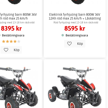
 fyrhjuling barn 800W 36V
Elektrisk fyrhjuling barn 800W 36V
h röd max 25 km/h
12Ah röd max 25 km/h + Låskätting
juling med 13-18 km räckvidd
Röd fyrhjuling med 13-18 km räckvidd
8395 kr
8595 kr
Beställningsvara
Beställningsvara
Köp
Köp