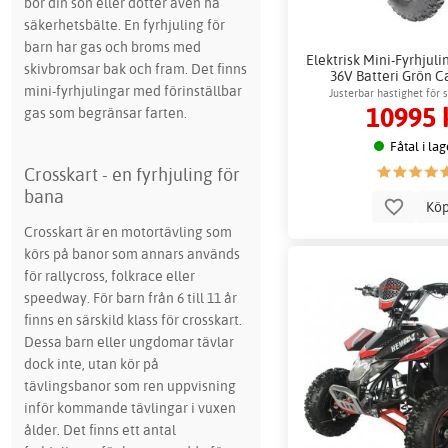
bör din son eller dotter även ha
säkerhetsbälte. En fyrhjuling för
barn har gas och broms med
Elektrisk Mini-Fyrhjul
skivbromsar bak och fram. Det finns
36V Batteri Grön 
mini-fyrhjulingar med förinställbar
Justerbar hastighet för 
10995 
gas som begränsar farten.
Fåtal i lag
Crosskart - en fyrhjuling för
bana
Kö
Crosskart är en motortävling som
körs på banor som annars används
för rallycross, folkrace eller
speedway. För barn från 6 till 11 år
finns en särskild klass för crosskart.
Dessa barn eller ungdomar tävlar
dock inte, utan kör på
tävlingsbanor som ren uppvisning
inför kommande tävlingar i vuxen
ålder. Det finns ett antal