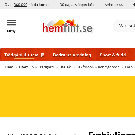
Över
360 000
nöjda kunder
30 dagars öppet köp!
Nyheter >>
N
Meny
Trädgård & utemiljö
Badrumsinredning
Sport & fritid
Hem
>
Utemiljö & Trädgård
>
Utelek
>
Lekfordon & hobbyfordon
>
Fyrhj
Badrumsmöbler
Träningsutrustning
Garageportar
Bi