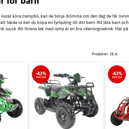
r för barn
e slutat köra trampbil, kan de börja drömma om den dag de får övning
r att härda ut kan du köpa en fyrhjuling till ditt barn. Att låta barn
k succé. Att förena lek med nytta är en bra inlärningsteknik. Här på H
Produkter: 28 st
-43%
-43%
TOM 15/8
TOM 15/8