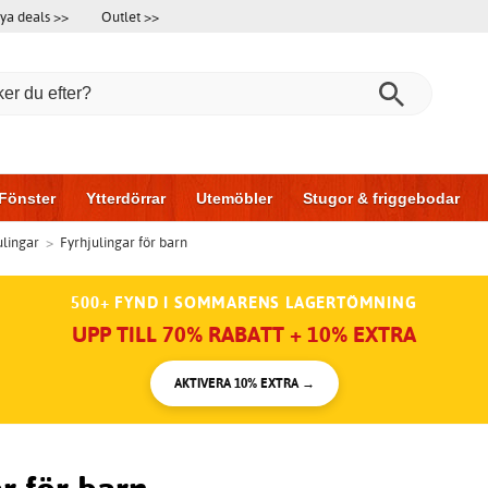
ya deals >>
Outlet >>
Fönster
Ytterdörrar
Utemöbler
Stugor & friggebodar
ulingar
>
Fyrhjulingar för barn
l & garage
Hus & bygg
Förvaring
Skjutdörrar
500+ FYND I SOMMARENS LAGERTÖMNING
UPP TILL 70% RABATT + 10% EXTRA
AKTIVERA 10% EXTRA →