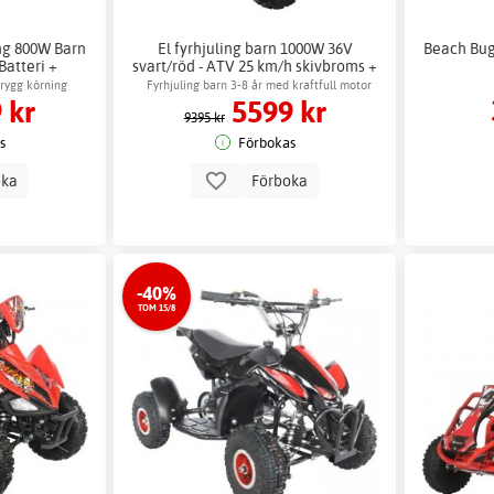
ing 800W Barn
El fyrhjuling barn 1000W 36V
Beach Bugg
Batteri +
svart/röd - ATV 25 km/h skivbroms +
g
Låskätting
trygg körning
Fyrhjuling barn 3-8 år med kraftfull motor
 kr
5599 kr
9395 kr
s
Förbokas
oka
Förboka
-40%
TOM 15/8