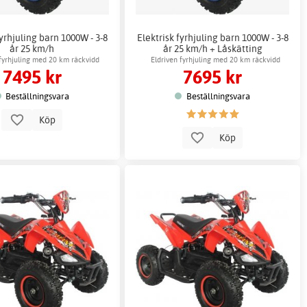
fyrhjuling barn 1000W - 3-8
Elektrisk fyrhjuling barn 1000W - 3-8
år 25 km/h
år 25 km/h + Låskätting
 fyrhjuling med 20 km räckvidd
Eldriven fyrhjuling med 20 km räckvidd
7495 kr
7695 kr
Beställningsvara
Beställningsvara
Köp
Köp