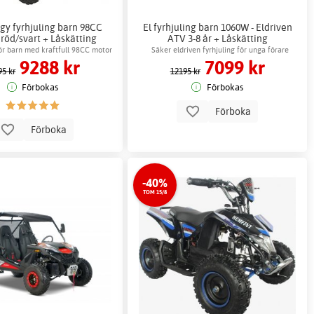
gy fyrhjuling barn 98CC
El fyrhjuling barn 1060W - Eldriven
röd/svart + Låskätting
ATV 3-8 år + Låskätting
för barn med kraftfull 98CC motor
Säker eldriven fyrhjuling för unga förare
9288 kr
7099 kr
95 kr
12195 kr
Förbokas
Förbokas
Förboka
Förboka
-40%
TOM 15/8