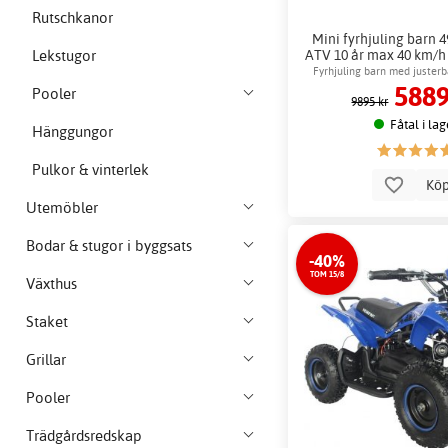
Rutschkanor
Mini fyrhjuling barn 4
ATV 10 år max 40 km/h
Lekstugor
Fyrhjuling barn med juster
5889
Pooler
9895 kr
Fåtal i lag
Hänggungor
Pulkor & vinterlek
Kö
Utemöbler
Bodar & stugor i byggsats
-40%
TOM 15/8
Växthus
Staket
Grillar
Pooler
Trädgårdsredskap