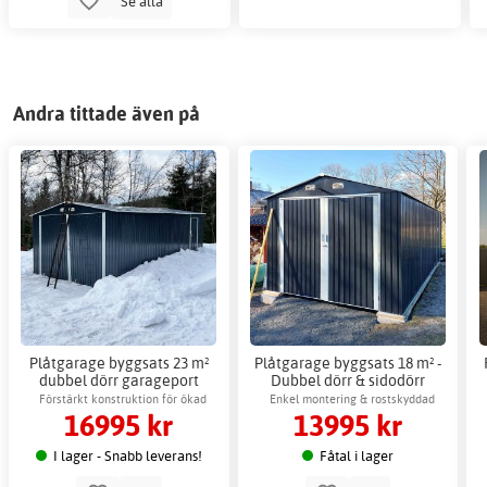
Se alla
Andra tittade även på
Plåtgarage byggsats 23 m²
Plåtgarage byggsats 18 m² -
dubbel dörr garageport
Dubbel dörr & sidodörr
premium
komplett
Förstärkt konstruktion för ökad
Enkel montering & rostskyddad
16995 kr
13995 kr
hållfasthet
konstruktion
I lager - Snabb leverans!
Fåtal i lager