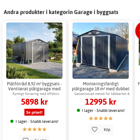
Andra produkter i kategorin Garage i byggsats
Plåtförråd 8,92 m² byggsats -
Monteringsfärdigt
F
Ventilerat plåtgarage med
plåtgarage 18 m² med dubbel
skjutdörrar
garageport
Rymligt förvaring med effektiv
Galvaniserad metall för hållbarhet &
5898 kr
12995 kr
luftcirkulation
skydd
I lager - Snabb leverans!
Se priset!
I lager - Snabb leverans!
Köp