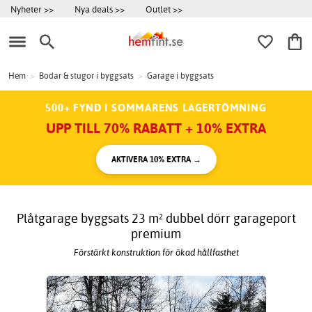
Nyheter >>
Nya deals >>
Outlet >>
Hem
>
Bodar & stugor i byggsats
>
Garage i byggsats
500+ FYND I SOMMARENS LAGERTÖMNING
UPP TILL 70% RABATT + 10% EXTRA
AKTIVERA 10% EXTRA →
Plåtgarage byggsats 23 m² dubbel dörr garageport
premium
Förstärkt konstruktion för ökad hållfasthet