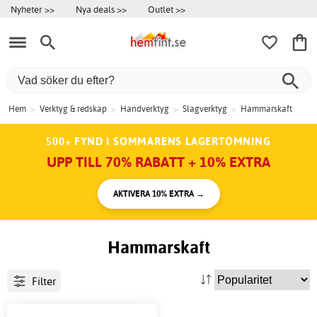
Nyheter >>
Nya deals >>
Outlet >>
Hem
>
Verktyg & redskap
>
Handverktyg
>
Slagverktyg
>
Hammarskaft
500+ FYND I SOMMARENS LAGERTÖMNING
UPP TILL 70% RABATT + 10% EXTRA
AKTIVERA 10% EXTRA →
Hammarskaft
Filter