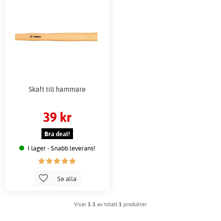
Skaft till hammare
39 kr
Bra deal!
I lager - Snabb leverans!
Se alla
Visar
1-1
av totalt
1
produkter