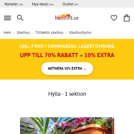
Nyheter >>
Nya deals >>
Outlet >>
Hem
>
Växthus
>
Tillbehör växthus
>
Växthushyllor
500+ FYND I SOMMARENS LAGERTÖMNING
UPP TILL 70% RABATT + 10% EXTRA
AKTIVERA 10% EXTRA →
Hylla - 1 sektion