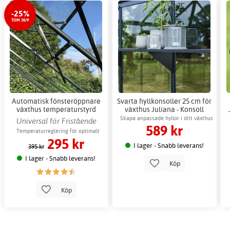
-25%
TOM 30/9
Automatisk fönsteröppnare
Svarta hyllkonsoller 25 cm för
växthus temperaturstyrd
växthus Juliana - Konsoll
ventilation
Skapa anpassade hyllor i ditt växthus
Universal för Fristående
589 kr
enkelt
växthus
Temperaturreglering för optimalt
295 kr
växtklimat
I lager - Snabb leverans!
395 kr
I lager - Snabb leverans!
Köp
Köp