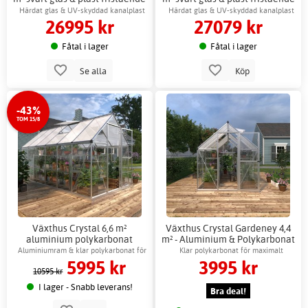
+ Växthustillbehör
Härdat glas & UV-skyddad kanalplast
Härdat glas & UV-skyddad kanalplast
26995 kr
27079 kr
Fåtal i lager
Fåtal i lager
Se alla
Köp
-43%
TOM 15/8
Växthus Crystal 6,6 m²
Växthus Crystal Gardeney 4,4
aluminium polykarbonat
m² - Aluminium & Polykarbonat
Gardeney + Växthusbord
Aluminiumram & klar polykarbonat för
Klar polykarbonat för maximalt
5995 kr
3995 kr
ljus miljö
ljusinsläpp
10595 kr
I lager - Snabb leverans!
Bra deal!