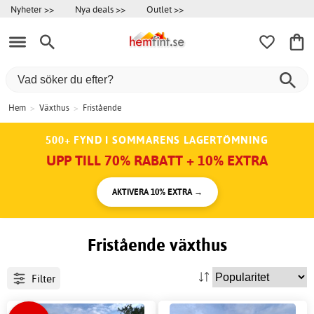
Nyheter >>
Nya deals >>
Outlet >>
Hem
>
Växthus
>
Fristående
500+ FYND I SOMMARENS LAGERTÖMNING
UPP TILL 70% RABATT + 10% EXTRA
AKTIVERA 10% EXTRA →
Fristående växthus
Filter