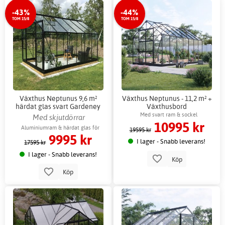
-43%
-44%
TOM 15/8
TOM 15/8
Växthus Neptunus 9,6 m²
Växthus Neptunus - 11,2 m² +
härdat glas svart Gardeney
Växthusbord
aluminium + Växthusbord
Med svart ram & sockel
Med skjutdörrar
10995 kr
Aluminiumram & härdat glas för
19595 kr
9995 kr
hållbarhet
I lager - Snabb leverans!
17595 kr
I lager - Snabb leverans!
Köp
Köp