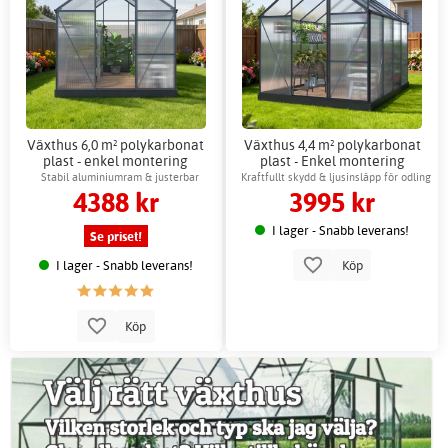
Växthus 6,0 m² polykarbonat
Växthus 4,4 m² polykarbonat
plast - enkel montering
plast - Enkel montering
Stabil aluminiumram & justerbar
Kraftfullt skydd & ljusinsläpp för odling
4388 kr
3995 kr
ventilation
I lager - Snabb leverans!
Se priset!
I lager - Snabb leverans!
Köp
Köp