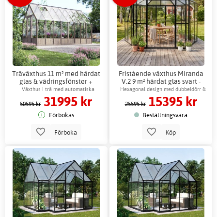
Träväxthus 11 m² med härdat
Fristående växthus Miranda
glas & vädringsfönster +
V.2 9 m² härdat glas svart -
Växthusbord
Gardeney + Växthusbord
Växthus i trä med automatiska
Hexagonal design med dubbeldörr &
31995 kr
15395 kr
fönsteröppnare
ventilation
50595 kr
25595 kr
Förbokas
Beställningsvara
Förboka
Köp