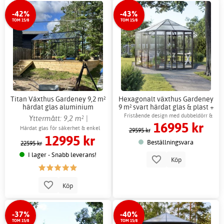
-42%
-43%
TOM 15/8
TOM 15/8
Titan Växthus Gardeney 9,2 m²
Hexagonalt växthus Gardeney
härdat glas aluminium
9 m² svart härdat glas & plast +
fristående + Växthusbord
Växthusbord
Fristående design med dubbeldörr &
Yttermått: 9,2 m² |
16995 kr
ventilation
Innermått: 8,8 m²
Härdat glas för säkerhet & enkel
29595 kr
12995 kr
rengöring
Beställningsvara
22595 kr
I lager - Snabb leverans!
Köp
Köp
-37%
-40%
TOM 15/8
TOM 15/8