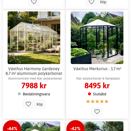
Köp
Växthus Harmony Gardeney
Växthus Merkurius - 3,7 m²
8,7 m² aluminium polykarbonat
fristående
Aluminiumram med Klar polykarbonat
Klar polykarbonat & Kanalplast
7988 kr
8495 kr
Beställningsvara
Slutsåld
Köp
-44%
-42%