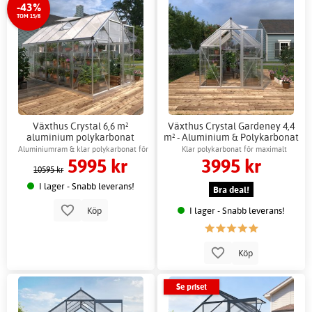
-43%
TOM 15/8
Växthus Crystal 6,6 m²
Växthus Crystal Gardeney 4,4
aluminium polykarbonat
m² - Aluminium & Polykarbonat
Gardeney + Växthusbord
Aluminiumram & klar polykarbonat för
Klar polykarbonat för maximalt
5995 kr
3995 kr
ljus miljö
ljusinsläpp
10595 kr
I lager - Snabb leverans!
Bra deal!
I lager - Snabb leverans!
Köp
Köp
Se priset