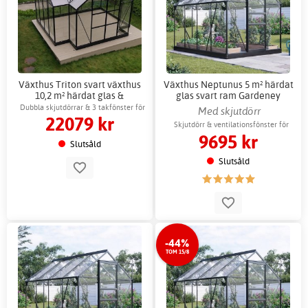
Växthus Triton svart växthus
Växthus Neptunus 5 m² härdat
10,2 m² härdat glas &
glas svart ram Gardeney
kanalplast + Växthustillbehör
Dubbla skjutdörrar & 3 takfönster för
Med skjutdörr
22079 kr
ventilation
Skjutdörr & ventilationsfönster för
9695 kr
bättre odling
Slutsåld
Slutsåld
-44%
TOM 15/8