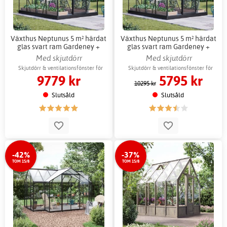
Växthus Neptunus 5 m² härdat
Växthus Neptunus 5 m² härdat
glas svart ram Gardeney +
glas svart ram Gardeney +
Växthustillbehör
Växthusbord
Med skjutdörr
Med skjutdörr
Skjutdörr & ventilationsfönster för
Skjutdörr & ventilationsfönster för
9779 kr
5795 kr
bättre odling
bättre odling
10295 kr
Slutsåld
Slutsåld
-42%
-37%
TOM 15/8
TOM 15/8