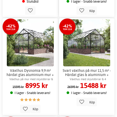
Slutsåld
I lager - Snabb leverans!
Köp
-42%
-42%
TOM 15/8
TOM 15/8
Växthus Dysnomia 9,9 m²
Svart växthus på mur 11,5 m² -
härdat glas aluminium mur +
Härdat glas & aluminium +
Växthusbord
Växthusbord
Växthus på mur med skjutdörrar &
Växthus med skjutdörrar & 4
8995 kr
15488 kr
ventilation
ventilationsfönster
15595 kr
26595 kr
I lager - Snabb leverans!
I lager - Snabb leverans!
Köp
Köp