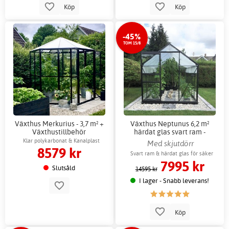
Köp
Köp
-45%
TOM 15/8
Växthus Merkurius - 3,7 m² +
Växthus Neptunus 6,2 m²
Växthustillbehör
härdat glas svart ram -
Gardeney + Växthusbord
Klar polykarbonat & Kanalplast
Med skjutdörr
8579 kr
Svart ram & härdat glas för säker
7995 kr
odling
Slutsåld
14595 kr
I lager - Snabb leverans!
Köp