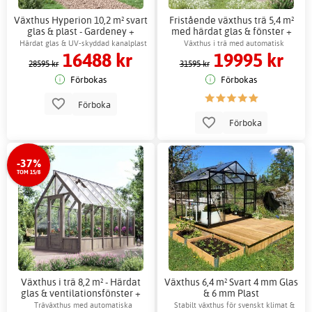
Växthus Hyperion 10,2 m² svart
Fristående växthus trä 5,4 m²
glas & plast - Gardeney +
med härdat glas & fönster +
Växthusbord
Växthusbord
Härdat glas & UV-skyddad kanalplast
Växthus i trä med automatisk
16488 kr
19995 kr
ventilation
28595 kr
31595 kr
Förbokas
Förbokas
Förboka
Förboka
-37%
TOM 15/8
Växthus i trä 8,2 m² - Härdat
Växthus 6,4 m² Svart 4 mm Glas
glas & ventilationsfönster +
& 6 mm Plast
Växthusbord
Träväxthus med automatiska
Stabilt växthus för svenskt klimat &