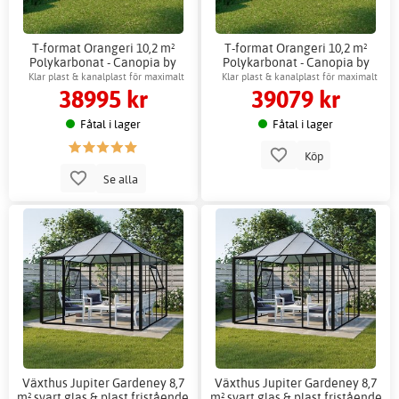
T-format Orangeri 10,2 m²
T-format Orangeri 10,2 m²
Polykarbonat - Canopia by
Polykarbonat - Canopia by
Palram
Palram + Växthustillbehör
Klar plast & kanalplast för maximalt
Klar plast & kanalplast för maximalt
38995 kr
39079 kr
ljusinsläpp
ljusinsläpp
Fåtal i lager
Fåtal i lager
Köp
Se alla
Växthus Jupiter Gardeney 8,7
Växthus Jupiter Gardeney 8,7
m² svart glas & plast fristående
m² svart glas & plast fristående