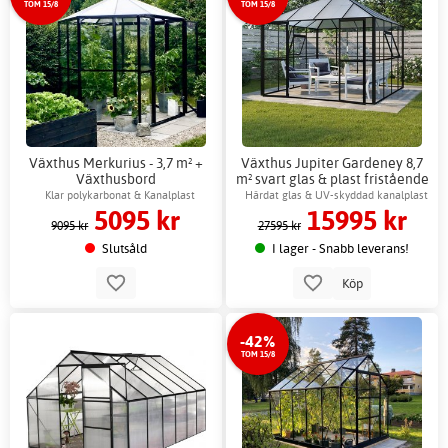
TOM 15/8
TOM 15/8
Växthus Merkurius - 3,7 m² +
Växthus Jupiter Gardeney 8,7
Växthusbord
m² svart glas & plast fristående
+ Växthusbord
Klar polykarbonat & Kanalplast
Härdat glas & UV-skyddad kanalplast
5095 kr
15995 kr
9095 kr
27595 kr
Slutsåld
I lager - Snabb leverans!
Köp
-42%
TOM 15/8