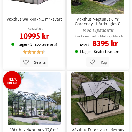
Växthus Walk-in - 9,3 m² - svart
Växthus Neptunus 8 m²
Gardeney - Härdat glas &
aluminium + Växthusbord
Kanalplast
Med skjutdörrar
10995 kr
Svart ram med dubbel skjutdörr &
8395 kr
ventilationsfönster
I lager - Snabb leverans!
14595 kr
I lager - Snabb leverans!
Köp
Se alla
-41%
TOM 15/8
Växthus Neptunus 12,8 m²
Växthus Triton svart växthus