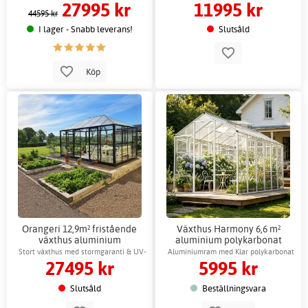
27995 kr
11995 kr
fönsteröppnare
odling
44595 kr
I lager - Snabb leverans!
Slutsåld
Köp
Orangeri 12,9m² fristående
Växthus Harmony 6,6 m²
växthus aluminium
aluminium polykarbonat
säkerhetsglas
Gardeney
Stort växthus med stormgaranti & UV-
Aluminiumram med Klar polykarbonat
27495 kr
5995 kr
skydd
Slutsåld
Beställningsvara