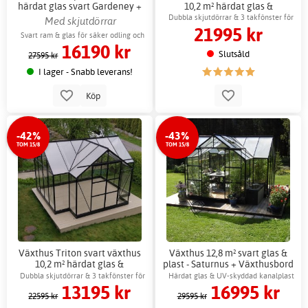
härdat glas svart Gardeney +
10,2 m² härdat glas &
Växthusbord
kanalplast
Dubbla skjutdörrar & 3 takfönster för
Med skjutdörrar
21995 kr
ventilation
Svart ram & glas för säker odling och
16190 kr
uterum
Slutsåld
27595 kr
I lager - Snabb leverans!
Köp
-42%
-43%
TOM 15/8
TOM 15/8
Växthus Triton svart växthus
Växthus 12,8 m² svart glas &
10,2 m² härdat glas &
plast - Saturnus + Växthusbord
kanalplast + Växthusbord
Dubbla skjutdörrar & 3 takfönster för
Härdat glas & UV-skyddad kanalplast
13195 kr
16995 kr
ventilation
22595 kr
29595 kr