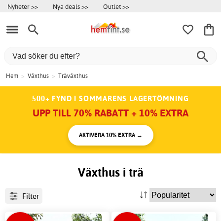
Nyheter >>
Nya deals >>
Outlet >>
Hem
>
Växthus
>
Träväxthus
500+ FYND I SOMMARENS LAGERTÖMNING
UPP TILL 70% RABATT + 10% EXTRA
AKTIVERA 10% EXTRA →
Växthus i trä
Filter