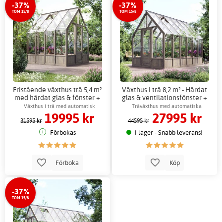
-37%
-37%
TOM 15/8
TOM 15/8
Fristående växthus trä 5,4 m²
Växthus i trä 8,2 m² - Härdat
med härdat glas & fönster +
glas & ventilationsfönster +
Växthusbord
Växthusbord
Växthus i trä med automatisk
Träväxthus med automatiska
19995 kr
27995 kr
ventilation
fönsteröppnare
31595 kr
44595 kr
Förbokas
I lager - Snabb leverans!
Förboka
Köp
-37%
TOM 15/8