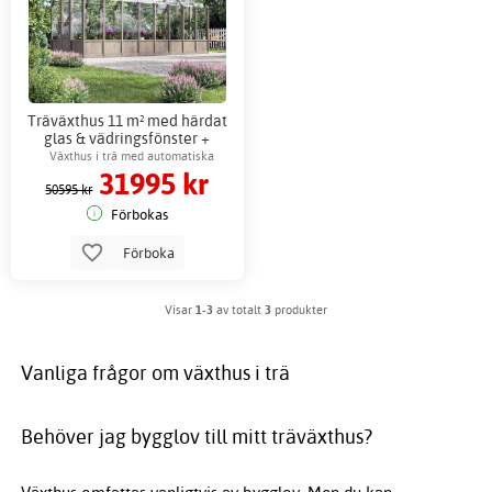
Träväxthus 11 m² med härdat
glas & vädringsfönster +
Växthusbord
Växthus i trä med automatiska
31995 kr
fönsteröppnare
50595 kr
Förbokas
Förboka
Visar
1-3
av totalt
3
produkter
Vanliga frågor om växthus i trä
Behöver jag bygglov till mitt träväxthus?