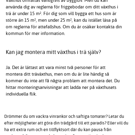
Växthus omfattas vanligtvis av bygglov. Men du kan
använda dig av reglerna för friggebodar om ditt växthus i
trä är under 15 m². För dig som vill bygga ett hus som är
större än 15 m², men under 25 m², kan du istället läsa på
om reglerna för attefallshus. Om du är osäker kontakta din
kommun för mer information.
Kan jag montera mitt växthus i trä själv?
Ja. Det är lättast att vara minst två personer för att
montera ditt träväxthus, men om du är lite händig så
kommer du inte att få några problem att montera det. Du
hittar monteringsanvisningar att ladda ner på växthusets
individuella flik.
Drömmer du om vackra vinrankor och saftiga tomater? Letar du
efter möjligheter att göra din trädgård till ett paradis? Eller vill du
ha ett extra rum och en tillflyktsort där du kan pausa från