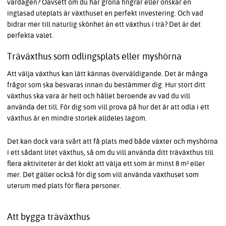
vardagen? Oavsett om du har gröna fingrar eller önskar en
inglasad uteplats är växthuset en perfekt investering. Och vad
bidrar mer till naturlig skönhet än ett växthus i trä? Det är det
perfekta valet.
Träväxthus som odlingsplats eller myshörna
Att välja växthus kan lätt kännas överväldigande. Det är många
frågor som ska besvaras innan du bestämmer dig. Hur stort ditt
växthus ska vara är helt och hållet beroende av vad du vill
använda det till. För dig som vill prova på hur det är att odla i ett
växthus är en mindre storlek alldeles lagom.
Det kan dock vara svårt att få plats med både växter och myshörna
i ett sådant litet växthus, så om du vill använda ditt träväxthus till
flera aktiviteter är det klokt att välja ett som är minst 8 m² eller
mer. Det gäller också för dig som vill använda växthuset som
uterum med plats för flera personer.
Att bygga träväxthus