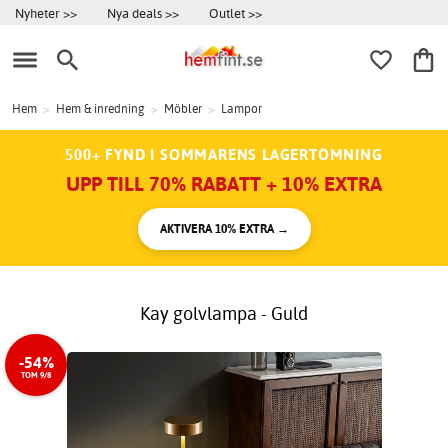
Nyheter >>
Nya deals >>
Outlet >>
Hem
>
Hem & inredning
>
Möbler
>
Lampor
500+ FYND I SOMMARENS LAGERTÖMNING
UPP TILL 70% RABATT + 10% EXTRA
AKTIVERA 10% EXTRA →
Kay golvlampa - Guld
-54%
TOM 9/8