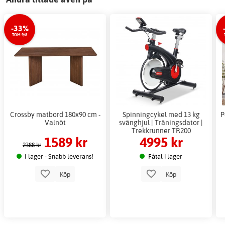
-33%
TOM 9/8
Crossby matbord 180x90 cm -
Spinningcykel med 13 kg
P
Valnöt
svänghjul | Träningsdator |
Trekkrunner TR200
1589 kr
4995 kr
2388 kr
I lager - Snabb leverans!
Fåtal i lager
Köp
Köp