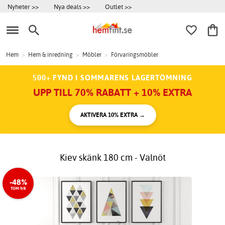
Nyheter >>
Nya deals >>
Outlet >>
Hem
>
Hem & inredning
>
Möbler
>
Förvaringsmöbler
500+ FYND I SOMMARENS LAGERTÖMNING
UPP TILL 70% RABATT + 10% EXTRA
AKTIVERA 10% EXTRA →
Kiev skänk 180 cm - Valnöt
-48%
TOM 9/8