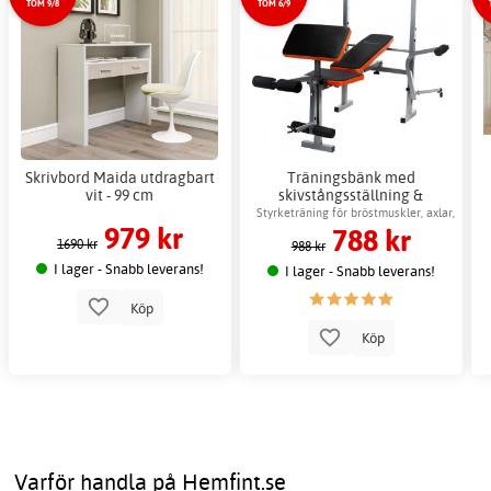
TOM 9/8
TOM 6/9
Skrivbord Maida utdragbart
Träningsbänk med
vit - 99 cm
skivstångsställning &
hantelkudde
Styrketräning för bröstmuskler, axlar,
979 kr
788 kr
magen & armar
1690 kr
988 kr
I lager - Snabb leverans!
I lager - Snabb leverans!
Köp
Köp
Varför handla på Hemfint.se