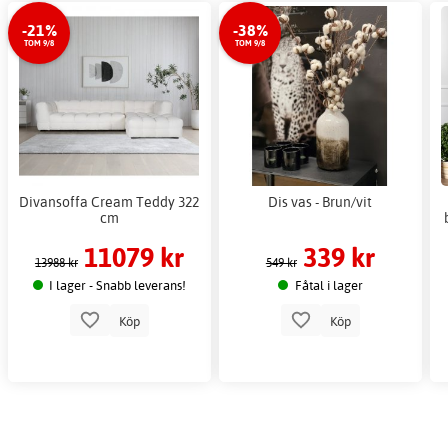
-21%
-38%
TOM 9/8
TOM 9/8
Divansoffa Cream Teddy 322
Dis vas - Brun/vit
cm
11079 kr
339 kr
13988 kr
549 kr
I lager - Snabb leverans!
Fåtal i lager
Köp
Köp