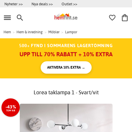
Nyheter >>
Nya deals >>
Outlet >>
Hem
>
Hem & inredning
>
Möbler
>
Lampor
500+ FYND I SOMMARENS LAGERTÖMNING
UPP TILL 70% RABATT + 10% EXTRA
AKTIVERA 10% EXTRA →
Lorea taklampa 1 - Svart/vit
-43%
TOM 9/8