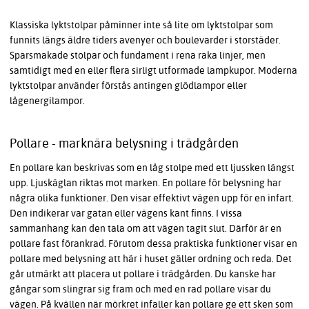
Klassiska lyktstolpar påminner inte så lite om lyktstolpar som
funnits längs äldre tiders avenyer och boulevarder i storstäder.
Sparsmakade stolpar och fundament i rena raka linjer, men
samtidigt med en eller flera sirligt utformade lampkupor. Moderna
lyktstolpar använder förstås antingen glödlampor eller
lågenergilampor.
Pollare - marknära belysning i trädgården
En pollare kan beskrivas som en låg stolpe med ett ljussken längst
upp. Ljuskäglan riktas mot marken. En pollare för belysning har
några olika funktioner. Den visar effektivt vägen upp för en infart.
Den indikerar var gatan eller vägens kant finns. I vissa
sammanhang kan den tala om att vägen tagit slut. Därför är en
pollare fast förankrad. Förutom dessa praktiska funktioner visar en
pollare med belysning att här i huset gäller ordning och reda. Det
går utmärkt att placera ut pollare i trädgården. Du kanske har
gångar som slingrar sig fram och med en rad pollare visar du
vägen. På kvällen när mörkret infaller kan pollare ge ett sken som