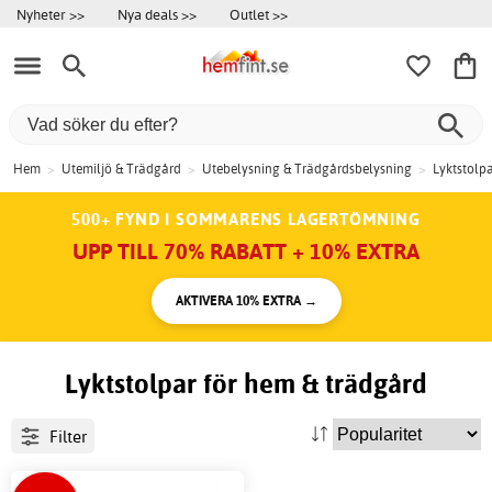
Nyheter >>
Nya deals >>
Outlet >>
Hem
>
Utemiljö & Trädgård
>
Utebelysning & Trädgårdsbelysning
>
Lyktstolp
500+ FYND I SOMMARENS LAGERTÖMNING
UPP TILL 70% RABATT + 10% EXTRA
AKTIVERA 10% EXTRA →
Lyktstolpar för hem & trädgård
Filter