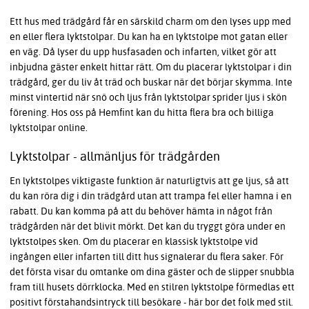
Ett hus med trädgård får en särskild charm om den lyses upp med
en eller flera lyktstolpar. Du kan ha en lyktstolpe mot gatan eller
en väg. Då lyser du upp husfasaden och infarten, vilket gör att
inbjudna gäster enkelt hittar rätt. Om du placerar lyktstolpar i din
trädgård, ger du liv åt träd och buskar när det börjar skymma. Inte
minst vintertid när snö och ljus från lyktstolpar sprider ljus i skön
förening. Hos oss på Hemfint kan du hitta flera bra och billiga
lyktstolpar online.
Lyktstolpar - allmänljus för trädgården
En lyktstolpes viktigaste funktion är naturligtvis att ge ljus, så att
du kan röra dig i din trädgård utan att trampa fel eller hamna i en
rabatt. Du kan komma på att du behöver hämta in något från
trädgården när det blivit mörkt. Det kan du tryggt göra under en
lyktstolpes sken. Om du placerar en klassisk lyktstolpe vid
ingången eller infarten till ditt hus signalerar du flera saker. För
det första visar du omtanke om dina gäster och de slipper snubbla
fram till husets dörrklocka. Med en stilren lyktstolpe förmedlas ett
positivt förstahandsintryck till besökare - här bor det folk med stil.