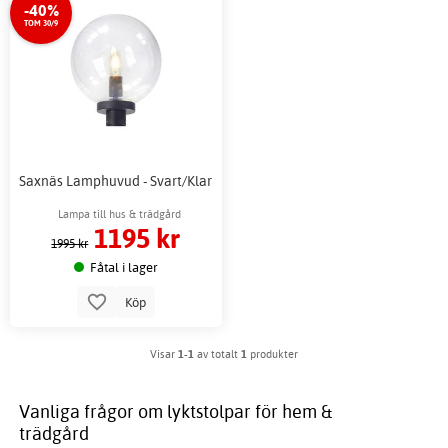
-40%
TOM 30/9
Saxnäs Lamphuvud - Svart/Klar
Lampa till hus & trädgård
1195 kr
1995 kr
Fåtal i lager
Köp
Visar
1-1
av totalt
1
produkter
Vanliga frågor om lyktstolpar för hem &
trädgård